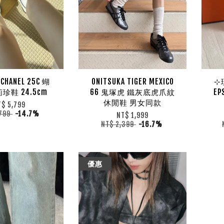
HANEL 25C 蝴
ONITSUKA TIGER MEXICO
⊹現
珍鞋 24.5cm
66 鬼塚虎 鐵灰底虎爪紋
E
休閒鞋 男女同款
T$ 5,799
,799
-14.7%
NT$ 1,999
NT$ 2,399
-16.7%
優惠