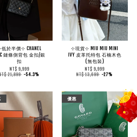
⊹低於半價⊹ CHANEL
⊹現貨⊹ MIU MIU MINI
OC 鏈條側背包 金扣/銀
IVY 皮革托特包 石楠木色
扣
(無包裝)
NT$ 9,999
NT$ 9,999
NT$ 21,899
-54.3%
NT$ 13,699
-27%
惠
優惠