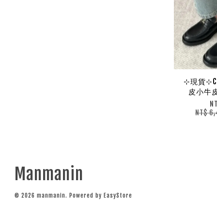
⊹現貨⊹CH
皮小牛皮
N
NT$ 6
Manmanin
© 2026 manmanin. Powered by
EasyStore