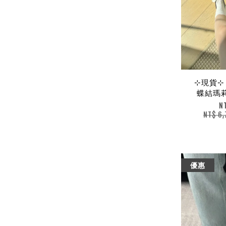
⊹現貨⊹ C
蝶結瑪莉
N
NT$ 6
優惠