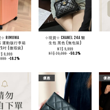
⊹ RIMOWA
⊹現貨⊹ CHANEL 24A 醫
IAL 運動版行李箱
生包 黑色 (無包裝)
21吋 (微瑕疵)
NT$ 9,999
NT$ 20,099
-50.3%
T$ 8,999
,999
-18.2%
優惠
優