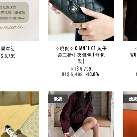
專屬客訂
⊹現貨⊹ CHANEL CF 魚子
醬三折中夾錢包 (無包
W
T$ 8,799
裝)
NT$ 5,799
NT$ 6,499
-10.8%
優惠
優