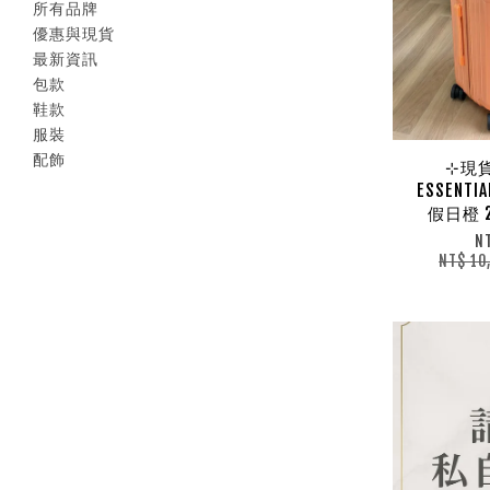
所有品牌
優惠與現貨
最新資訊
包款
鞋款
服裝
配飾
⊹現貨
ESSENT
假日橙 
N
NT$ 10