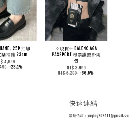
ANEL 25P 油蠟
⊹現貨⊹ BALENCIAGA
樂福鞋 23cm
PASSPORT 機票護照掛繩
包
T$ 4,999
,499
-23.1%
NT$ 3,999
NT$ 6,299
-36.5%
快速連結
聯繫信箱：yuqing202411@gmail.co