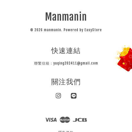
Manmanin
© 2026 manmanin. Powered by
EasyStore
快速連結
聯繫信箱：yuqing202411@gmail.com
關注我們
Instagram
Line
Visa
Master
JCB