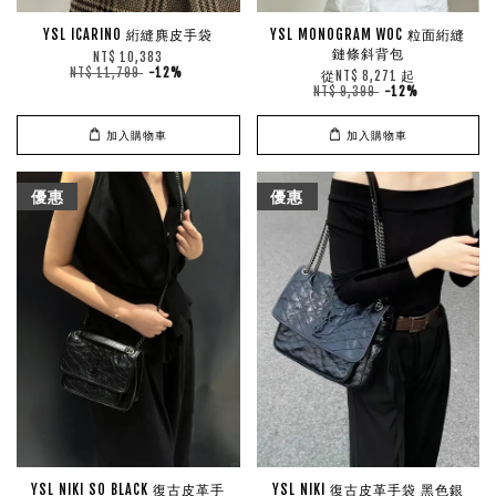
YSL ICARINO 絎縫麂皮手袋
YSL MONOGRAM WOC 粒面絎縫
鏈條斜背包
NT$ 10,383
NT$ 11,799
-12%
從
起
NT$ 8,271
NT$ 9,399
-12%
加入購物車
加入購物車
優惠
優惠
YSL NIKI SO BLACK 復古皮革手
YSL NIKI 復古皮革手袋 黑色銀