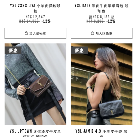
YSL 23SS LIYA 小羊皮保齡球
YSL KATE 漆皮牛皮革單肩包 琥
包
珀色
從
起
NT$ 12,847
NT$ 8,183
NT$ 14,599
-12%
NT$ 9,299
-12%
加入購物車
加入購物車
優惠
優惠
YSL UPTOWN 迷你漆皮牛皮革
YSL JAMIE 4.3 小羊皮手袋 黑
信封包 琥珀色
色