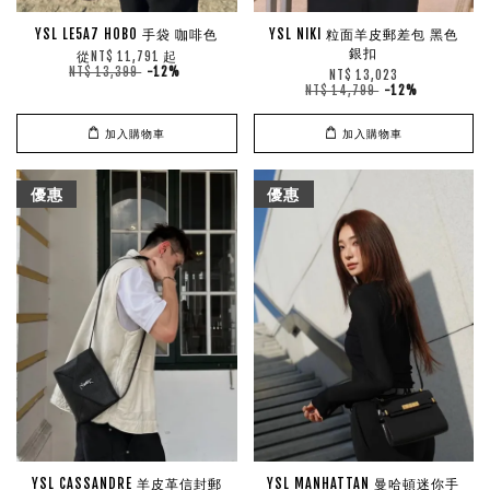
YSL LE5A7 HOBO 手袋 咖啡色
YSL NIKI 粒面羊皮郵差包 黑色
銀扣
從
起
NT$ 11,791
NT$ 13,399
-12%
NT$ 13,023
NT$ 14,799
-12%
加入購物車
加入購物車
優惠
優惠
YSL CASSANDRE 羊皮革信封郵
YSL MANHATTAN 曼哈頓迷你手