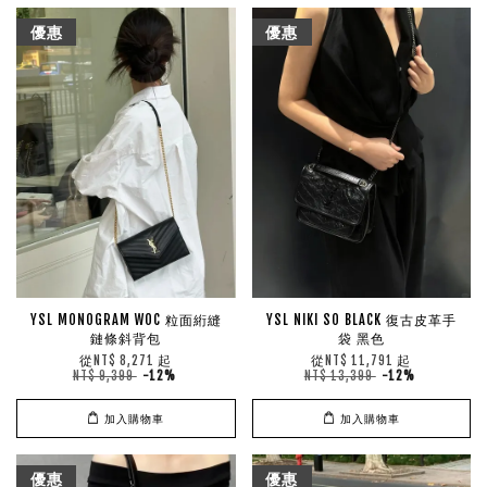
優惠
優惠
YSL MONOGRAM WOC 粒面絎縫
YSL NIKI SO BLACK 復古皮革手
鏈條斜背包
袋 黑色
從
起
從
起
NT$ 8,271
NT$ 11,791
NT$ 9,399
-12%
NT$ 13,399
-12%
加入購物車
加入購物車
優惠
優惠