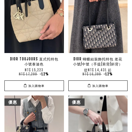
DIOR TOUJOURS 直式托特包
DIOR 蝴蝶結裝飾托特包 老花
小號泰迪色
小號/中號（手提/肩背/斜背）
從
起
NT$ 15,223
NT$ 14,431
NT$ 17,299
-12%
NT$ 16,399
-12%
加入購物車
加入購物車
優惠
優惠