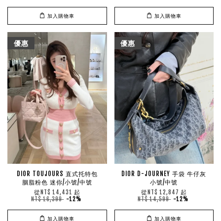
加入購物車
加入購物車
優惠
優惠
DIOR TOUJOURS 直式托特包
DIOR D-JOURNEY 手袋 牛仔灰
胭脂粉色 迷你/小號/中號
小號/中號
從
起
從
起
NT$ 14,431
NT$ 12,847
NT$ 16,399
-12%
NT$ 14,599
-12%
加入購物車
加入購物車