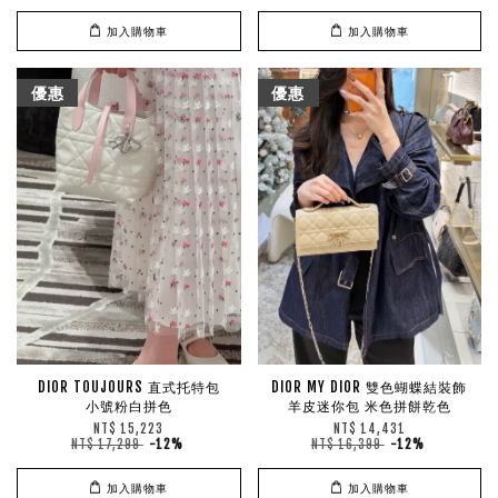
加入購物車
加入購物車
優惠
優惠
DIOR TOUJOURS 直式托特包
DIOR MY DIOR 雙色蝴蝶結裝飾
小號粉白拼色
羊皮迷你包 米色拼餅乾色
NT$ 15,223
NT$ 14,431
NT$ 17,299
-12%
NT$ 16,399
-12%
加入購物車
加入購物車