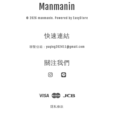
Manmanin
© 2026 manmanin. Powered by
EasyStore
快速連結
聯繫信箱：yuqing202411@gmail.com
關注我們
Instagram
Line
Visa
Master
JCB
隱私條款