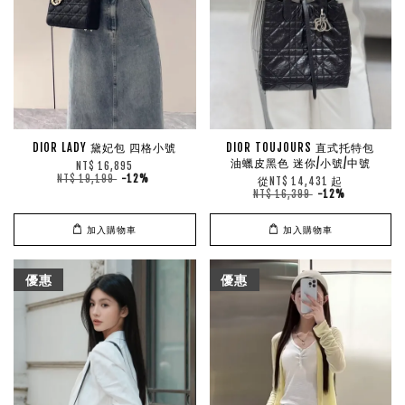
DIOR LADY 黛妃包 四格小號
DIOR TOUJOURS 直式托特包
油蠟皮黑色 迷你/小號/中號
NT$ 16,895
NT$ 19,199
-12%
從
起
NT$ 14,431
NT$ 16,399
-12%
加入購物車
加入購物車
優惠
優惠