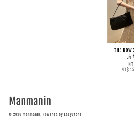
THE ROW
肩
NT
NT$ 1
Manmanin
© 2026 manmanin. Powered by
EasyStore