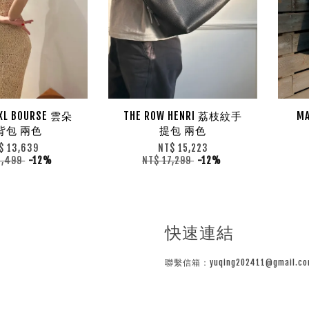
 XL BOURSE 雲朵
THE ROW HENRI 荔枝紋手
MA
背包 兩色
提包 兩色
$ 13,639
NT$ 15,223
5,499
-12%
NT$ 17,299
-12%
快速連結
聯繫信箱：yuqing202411@gmail.co