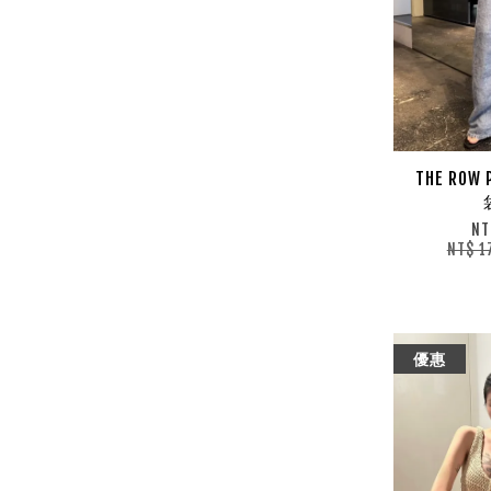
THE ROW
NT
NT$ 1
優惠