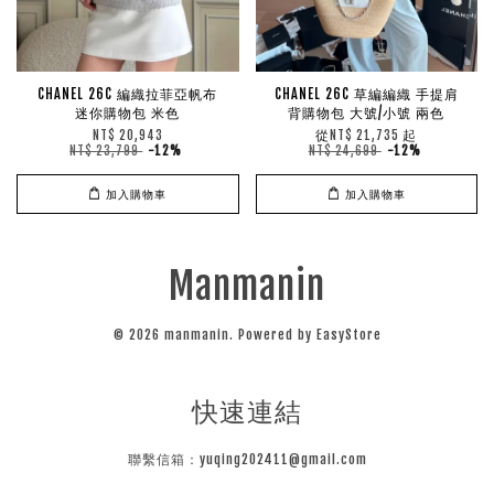
CHANEL 26C 編織拉菲亞帆布
CHANEL 26C 草編編織 手提肩
迷你購物包 米色
背購物包 大號/小號 兩色
從
起
NT$ 20,943
NT$ 21,735
NT$ 23,799
-12%
NT$ 24,699
-12%
加入購物車
加入購物車
Manmanin
© 2026 manmanin. Powered by
EasyStore
快速連結
聯繫信箱：yuqing202411@gmail.com