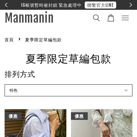
IG帳號暫時被封鎖 緊急處理中
聯繫官方LINE
Manmanin
›
首頁
夏季限定草編包款
夏季限定草編包款
排列方式
優惠
優惠