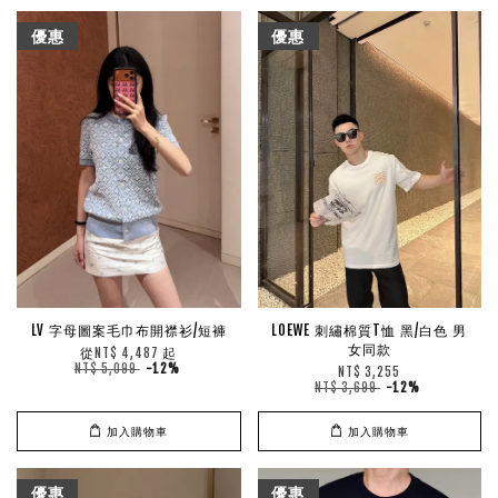
優惠
優惠
LV 字母圖案毛巾布開襟衫/短褲
LOEWE 刺繡棉質T恤 黑/白色 男
女同款
從
起
NT$ 4,487
NT$ 5,099
-12%
NT$ 3,255
NT$ 3,699
-12%
加入購物車
加入購物車
優惠
優惠