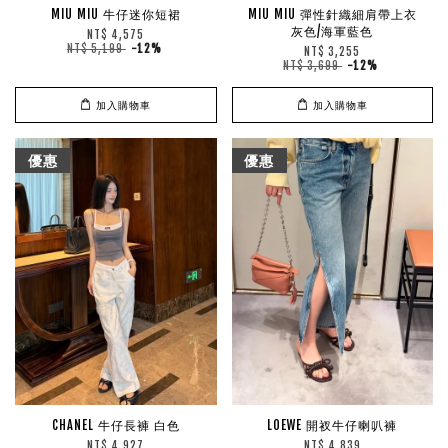
MIU MIU 牛仔迷你短裙
MIU MIU 彈性針織細肩帶上衣
灰色/海軍藍色
NT$ 4,575
NT$ 5,199
-12%
NT$ 3,255
NT$ 3,699
-12%
加入購物車
加入購物車
優惠
優惠
CHANEL 牛仔長褲 白色
LOEWE 開衩牛仔喇叭褲
NT$ 4,927
NT$ 4,839