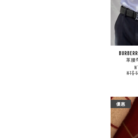
BURBER
革腰
N
NT$ 
優惠