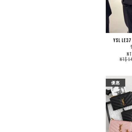
YSL LE
NT
NT$ 1
優惠