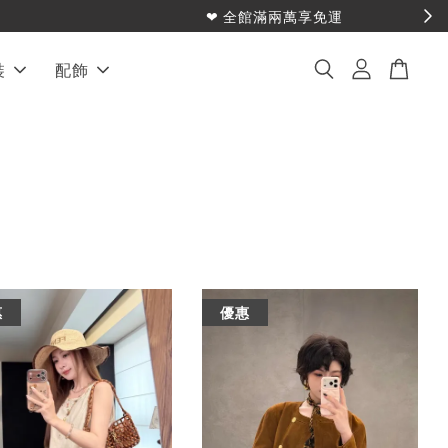
裝
配飾
惠
優惠