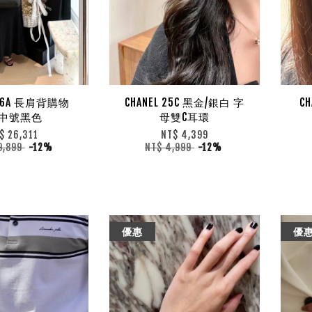
 26A 長肩背購物
CHANEL 25C 黑金/銀白 字
C
 中號黑色
母雙C耳環
$ 26,311
NT$ 4,399
9,899
-12%
NT$ 4,999
-12%
優惠
優