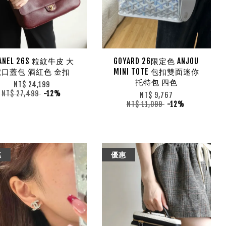
ANEL 26S 粒紋牛皮 大
GOYARD 26限定色 ANJOU
號口蓋包 酒紅色 金扣
MINI TOTE 包扣雙面迷你
托特包 四色
NT$ 24,199
NT$ 27,499
-12%
NT$ 9,767
NT$ 11,099
-12%
惠
優惠