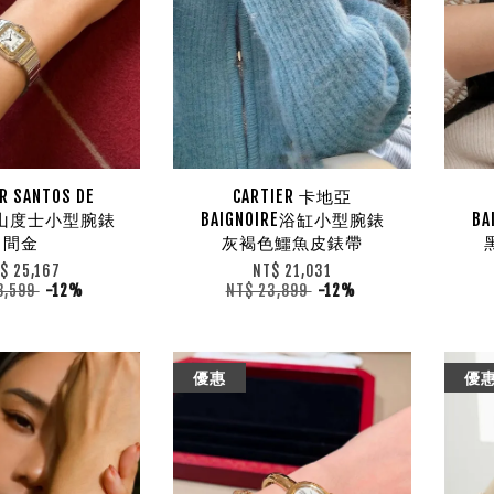
R SANTOS DE
CARTIER 卡地亞
ER 山度士小型腕錶
BAIGNOIRE浴缸小型腕錶
B
間金
灰褐色鱷魚皮錶帶
$ 25,167
NT$ 21,031
8,599
-12%
NT$ 23,899
-12%
優惠
優