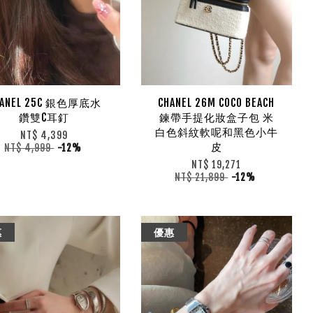
HANEL 25C 銀色厚底水
CHANEL 26M COCO BEACH
鑽雙C耳釘
鍊帶手提化妝盒子包 米
白色斜紋軟呢和黑色小牛
NT$ 4,399
皮
NT$ 4,999
-12%
NT$ 19,271
NT$ 21,899
-12%
惠
優惠