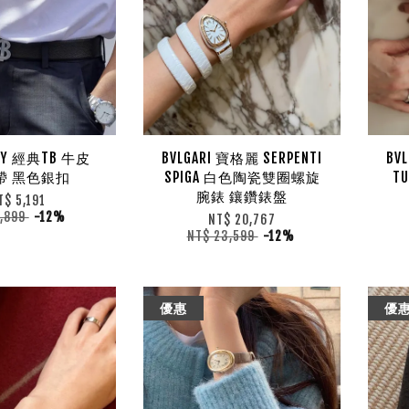
RY 經典TB 牛皮
BVLGARI 寶格麗 SERPENTI
BV
帶 黑色銀扣
SPIGA 白色陶瓷雙圈螺旋
T
腕錶 鑲鑽錶盤
T$ 5,191
5,899
-12%
NT$ 20,767
NT$ 23,599
-12%
優惠
優