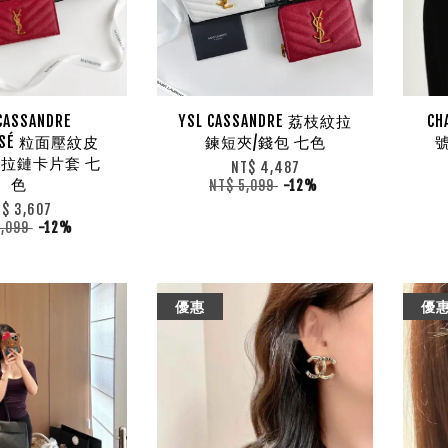
CASSANDRE
YSL CASSANDRE 荔枝紋拉
CH
ASSÉ 粒面壓紋皮
鍊短夾/錢包 七色
拉鏈卡片套 七
NT$ 4,487
色
NT$ 5,099
-12%
T$ 3,607
4,099
-12%
優惠
優