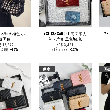
37 木珠水桶包 小
YSL CASSANDRE 亮面漆皮
YS
號黑色
革卡片套 黑色/紅色
$ 12,847
NT$ 3,431
4,599
-12%
NT$ 3,899
-12%
優惠
優