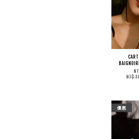
CAR
BAIGN
NT
NT$ 2
優惠