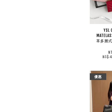
YSL 
MATEL
革多層式
N
NT$ 
優惠