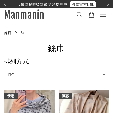
IG帳號暫時被封鎖 緊急處理中
聯繫官方LINE
Manmanin
›
首頁
絲巾
絲巾
排列方式
優惠
優惠