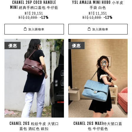
CHANEL 26P COCO HANDLE
YSL AMALIA MINI HOBO 小羊皮
MINI 經典手柄口蓋包 牛仔藍
手袋 白色
NT$ 20,151
NT$ 11,351
NT$ 22,899
-12%
NT$ 12,899
-12%
加入購物車
加入購物車
優惠
優惠
CHANEL 26S 粒紋牛皮 大號口
CHANEL 26S MAXI特大號口蓋
蓋包 酒紅色 銀扣
包 牛仔藍色