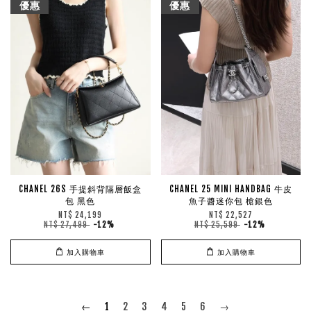
優惠
優惠
CHANEL 26S 手提斜背隔層飯盒
CHANEL 25 MINI HANDBAG 牛皮
包 黑色
魚子醬迷你包 槍銀色
NT$ 24,199
NT$ 22,527
NT$ 27,499
-12%
NT$ 25,599
-12%
加入購物車
加入購物車
←
1
2
3
4
5
6
→