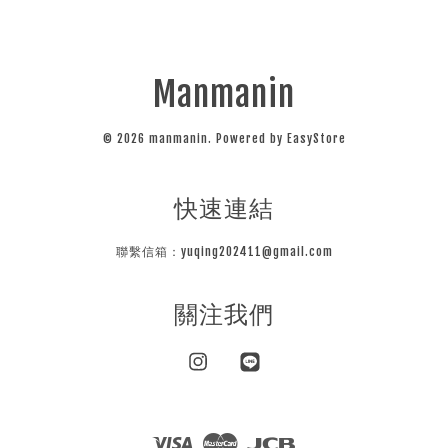
Manmanin
© 2026 manmanin. Powered by
EasyStore
快速連結
聯繫信箱：yuqing202411@gmail.com
關注我們
Instagram
Line
Visa
Master
JCB