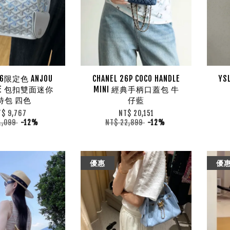
26限定色 ANJOU
CHANEL 26P COCO HANDLE
YS
OTE 包扣雙面迷你
MINI 經典手柄口蓋包 牛
特包 四色
仔藍
T$ 9,767
NT$ 20,151
1,099
-12%
NT$ 22,899
-12%
優惠
優