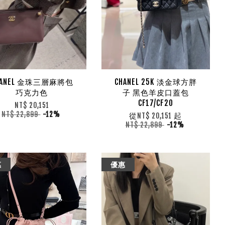
HANEL 金珠三層麻將包
CHANEL 25K 淡金球方胖
巧克力色
子 黑色羊皮口蓋包
CF17/CF20
NT$ 20,151
NT$ 22,899
-12%
從
起
NT$ 20,151
NT$ 22,899
-12%
惠
優惠