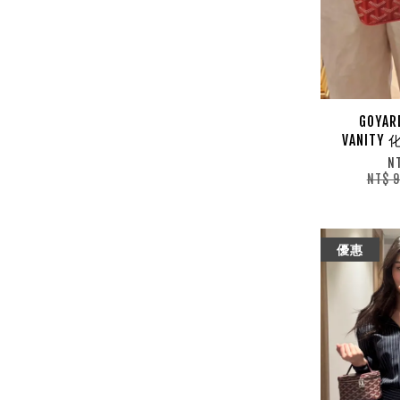
GOYAR
VANIT
N
NT$ 
優惠