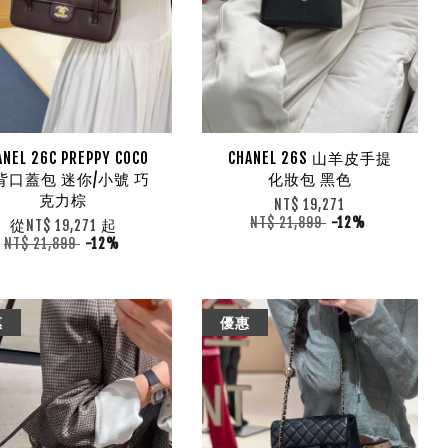
ANEL 26C PREPPY COCO
CHANEL 26S 山羊皮手提
背口蓋包 迷你/小號 巧
化妝包 黑色
克力棕
NT$ 19,271
NT$ 21,899
-12%
從
起
NT$ 19,271
NT$ 21,899
-12%
惠
優惠