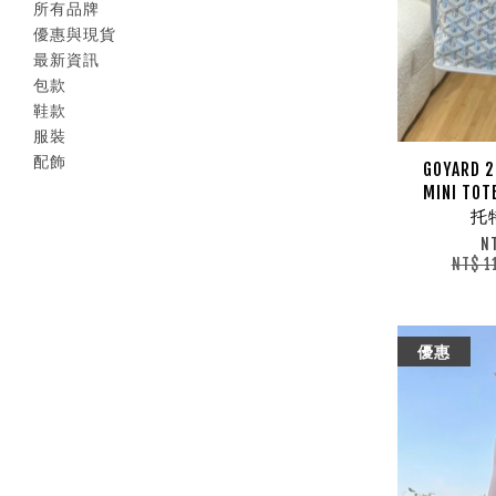
所有品牌
優惠與現貨
最新資訊
包款
鞋款
服裝
配飾
GOYARD 
MINI T
托
N
NT$ 1
優惠