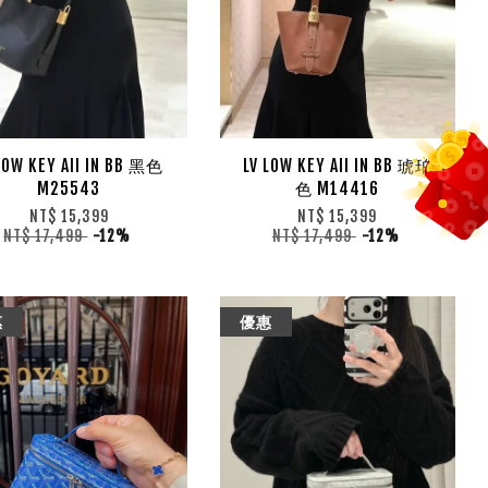
LOW KEY AII IN BB 黑色
LV LOW KEY AII IN BB 琥珀
M25543
色 M14416
NT$ 15,399
NT$ 15,399
NT$ 17,499
-12%
NT$ 17,499
-12%
惠
優惠