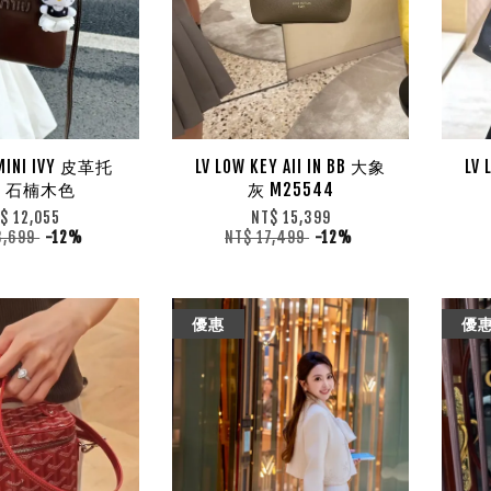
 MINI IVY 皮革托
LV LOW KEY AII IN BB 大象
LV 
 石楠木色
灰 M25544
$ 12,055
NT$ 15,399
3,699
-12%
NT$ 17,499
-12%
優惠
優