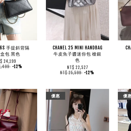
 26S 手提斜背隔
CHANEL 25 MINI HANDBAG
C
盒包 黑色
牛皮魚子醬迷你包 槍銀
色
$ 24,199
7,499
-12%
NT$ 22,527
NT$ 25,599
-12%
優惠
優