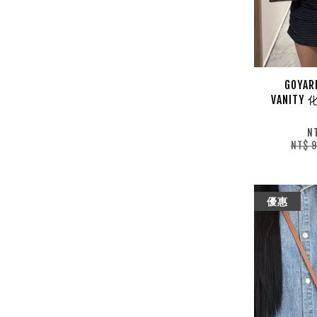
GOYAR
VANIT
N
NT$ 
優惠