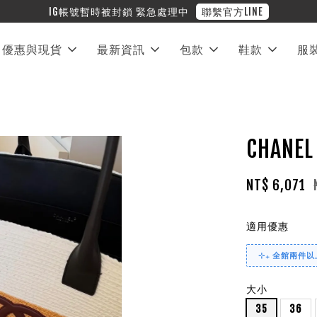
❤︎ 全館滿兩萬享免運
優惠與現貨
最新資訊
包款
鞋款
服
CHAN
NT$ 6,071
適用優惠
⊹₊ 全館兩件以上
大小
35
36