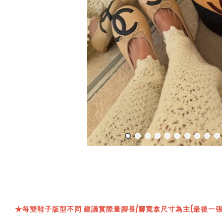
★
每雙鞋子版型不同 建議實際量腳長/腳寬拿尺寸為主(最後一