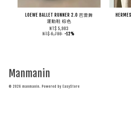
LOEWE BALLET RUNNER 2.0 芭蕾舞
HERMES
運動鞋 棕色
NT$ 5,983
NT$ 6,799
-12%
Manmanin
© 2026 manmanin. Powered by
EasyStore