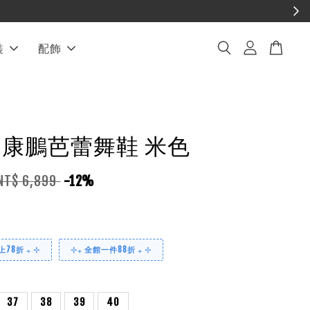
裝
配飾
EL 康鵬芭蕾舞鞋 米色
NT$ 6,899
-12%
78折 ₊ ⊹
⊹₊ 全館一件88折 ₊ ⊹
37
38
39
40