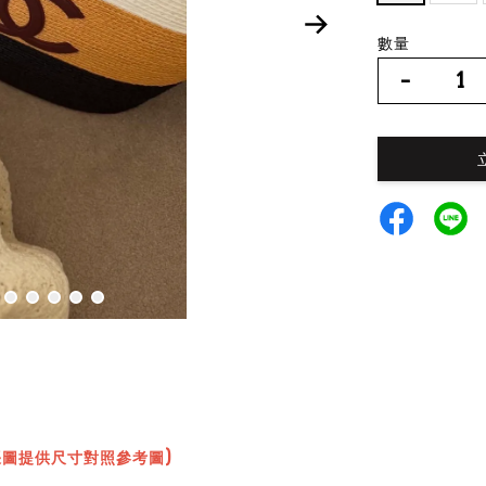
數量
-
張圖提供尺寸對照參考圖)