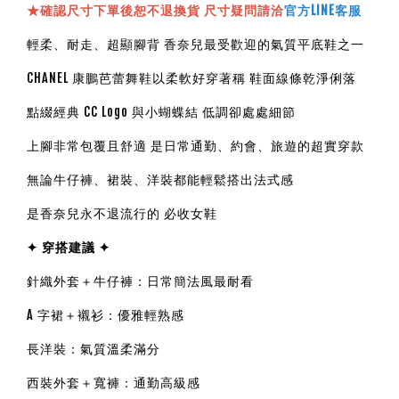
★確認尺寸下單後恕不退換貨 尺寸疑問請洽
官方LINE客服
輕柔、耐走、超顯腳背 香奈兒最受歡迎的氣質平底鞋之一
CHANEL 康鵬芭蕾舞鞋以柔軟好穿著稱 鞋面線條乾淨俐落
點綴經典 CC Logo 與小蝴蝶結 低調卻處處細節
上腳非常包覆且舒適 是日常通勤、約會、旅遊的超實穿款
無論牛仔褲、裙裝、洋裝都能輕鬆搭出法式感
是香奈兒永不退流行的 必收女鞋
✦ 穿搭建議 ✦
針織外套＋牛仔褲：日常簡法風最耐看
A 字裙＋襯衫：優雅輕熟感
長洋裝：氣質溫柔滿分
西裝外套＋寬褲：通勤高級感