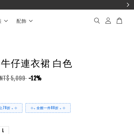
裝
配飾
EL 牛仔連衣裙 白色
NT$ 5,099
-12%
78折 ₊ ⊹
⊹₊ 全館一件88折 ₊ ⊹
L