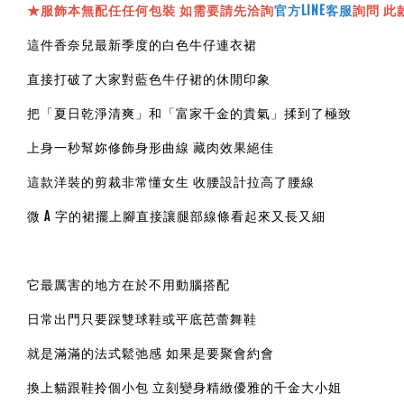
★服飾本無配任任何包裝 如需要請先洽詢
官方LINE客服
詢問 此
這件香奈兒最新季度的白色牛仔連衣裙
直接打破了大家對藍色牛仔裙的休閒印象
把「夏日乾淨清爽」和「富家千金的貴氣」揉到了極致
上身一秒幫妳修飾身形曲線 藏肉效果絕佳
這款洋裝的剪裁非常懂女生 收腰設計拉高了腰線
微 A 字的裙擺上腳直接讓腿部線條看起來又長又細
它最厲害的地方在於不用動腦搭配
日常出門只要踩雙球鞋或平底芭蕾舞鞋
就是滿滿的法式鬆弛感 如果是要聚會約會
換上貓跟鞋拎個小包 立刻變身精緻優雅的千金大小姐