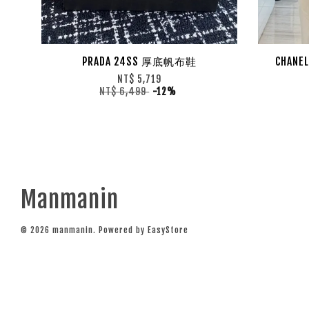
PRADA 24SS 厚底帆布鞋
CHAN
NT$ 5,719
NT$ 6,499
-12%
Manmanin
© 2026 manmanin. Powered by
EasyStore