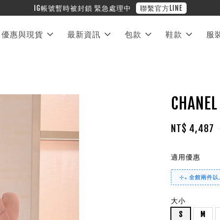
❤︎ 全館滿兩萬享免運
優惠與現貨
最新資訊
包款
鞋款
服
CHAN
NT$ 4,487
適用優惠
⊹₊ 全館兩件以上
大小
S
M