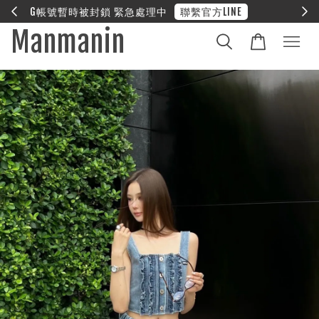
E
❤︎ 全館滿兩萬享免運
Manmanin