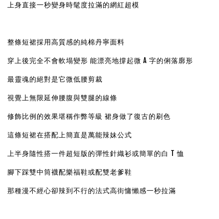
上身直接一秒變身時髦度拉滿的網紅超模
整條短裙採用高質感的純棉丹寧面料
穿上後完全不會軟塌變形 能漂亮地撐起微 A 字的俐落廓形
最靈魂的絕對是它微低腰剪裁
視覺上無限延伸腰腹與雙腿的線條
修飾比例的效果堪稱作弊等級 裙身做了復古的刷色
這條短裙在搭配上簡直是萬能辣妹公式
上半身隨性搭一件超短版的彈性針織衫或簡單的白 T 恤
腳下踩雙中筒襪配樂福鞋或配雙老爹鞋
那種漫不經心卻辣到不行的法式高街慵懶感一秒拉滿