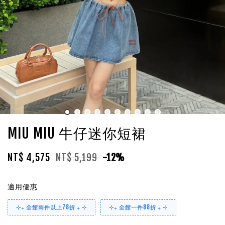
MIU MIU 牛仔迷你短裙
NT$ 4,575
NT$ 5,199
-12%
適用優惠
⊹₊ 全館兩件以上78折 ₊ ⊹
⊹₊ 全館一件88折 ₊ ⊹