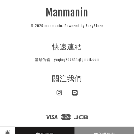
Manmanin
© 2026 manmanin. Powered by
EasyStore
快速連結
聯繫信箱：yuqing202411@gmail.com
關注我們
Instagram
Line
Visa
Master
JCB
隱私條款