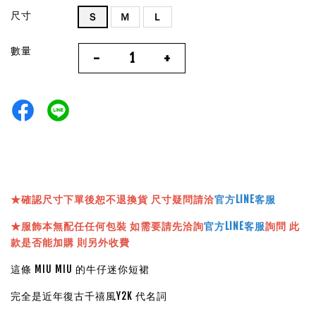
尺寸
Ｓ
Ｍ
Ｌ
數量
-
+
★確認尺寸下單後恕不退換貨 尺寸疑問請洽
官方LINE客服
★服飾本無配任任何包裝 如需要請先洽詢
官方LINE客服
詢問 此
款是否能加購 則另外收費
這條 MIU MIU 的牛仔迷你短裙
完全是近年復古千禧風Y2K 代名詞