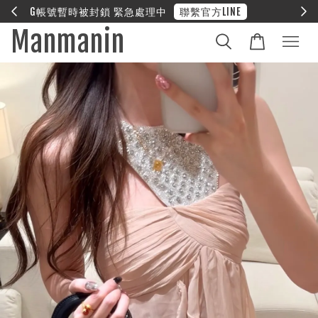
E
❤︎ 全館滿兩萬享免運
Manmanin