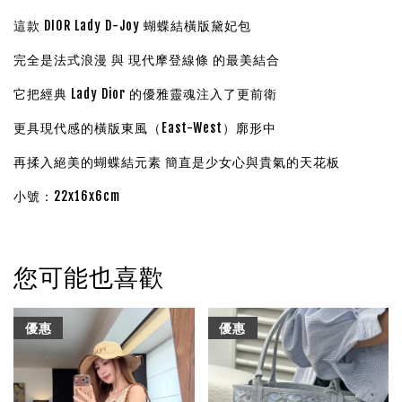
這款 DIOR Lady D-Joy 蝴蝶結橫版黛妃包
完全是法式浪漫 與 現代摩登線條 的最美結合
它把經典 Lady Dior 的優雅靈魂注入了更前衛
更具現代感的橫版東風（East-West）廓形中
再揉入絕美的蝴蝶結元素 簡直是少女心與貴氣的天花板
小號：22x16x6cm
您可能也喜歡
優惠
優惠