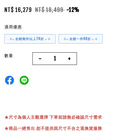
NT$ 16,279
NT$ 18,499
-12%
適用優惠
⊹₊ 全館兩件以上78折 ₊ ⊹
⊹₊ 全館一件88折 ₊ ⊹
數量
-
+
★
尺寸為個人主觀選擇 下單前請務必確認尺寸需求
★
商品一經售出 恕不提供因尺寸不合之退換貨服務