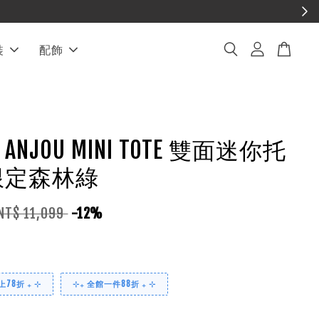
裝
配飾
D ANJOU MINI TOTE 雙面迷你托
限定森林綠
NT$ 11,099
-12%
78折 ₊ ⊹
⊹₊ 全館一件88折 ₊ ⊹