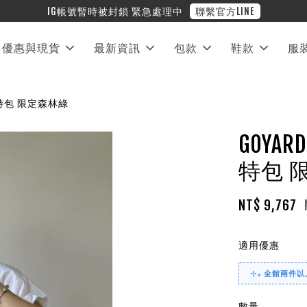
❤︎ 全館滿兩萬享免運
優惠與現貨
最新資訊
包款
鞋款
服
迷你托特包 限定森林綠
GOYAR
特包 
NT$ 9,767
適用優惠
⊹₊ 全館兩件以上
數量