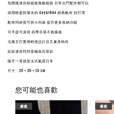
包體雖迷你卻超級無敵能裝 日常出門配件都可以
採用輕盈防潑水的 Goyardine 經典帆布 好打理
配有同材質可拆小內袋 提升更多收納功能
可手提可肩背 四季百搭不挑風格
戈雅主打實用輕便設計且又兼具時尚
此款迷你托特是極為百搭款
隨手一背就是法式氣質日常
尺寸：20 × 20 × 10 cm
您可能也喜歡
優惠
優惠