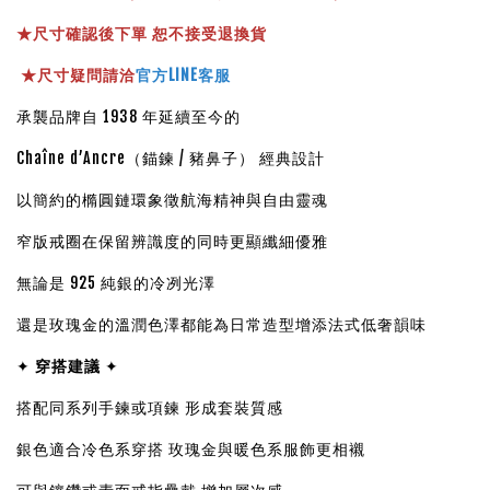
★
尺寸確認後下單 恕不接受退換貨
★
尺寸疑問請洽
官方LINE客服
承襲品牌自 1938 年延續至今的
Chaîne d’Ancre（錨鍊 / 豬鼻子） 經典設計
以簡約的橢圓鏈環象徵航海精神與自由靈魂
窄版戒圈在保留辨識度的同時更顯纖細優雅
無論是 925 純銀的冷冽光澤
還是玫瑰金的溫潤色澤都能為日常造型增添法式低奢韻味
✦
穿搭建議
✦
搭配同系列手鍊或項鍊 形成套裝質感
銀色適合冷色系穿搭 玫瑰金與暖色系服飾更相襯