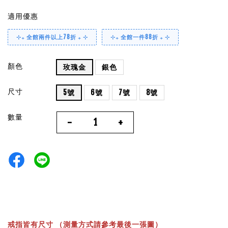
適用優惠
⊹₊ 全館兩件以上78折 ₊ ⊹
⊹₊ 全館一件88折 ₊ ⊹
顏色
玫瑰金
銀色
尺寸
5號
6號
7號
8號
數量
-
+
戒指皆有尺寸 （測量方式請參考最後一張圖）