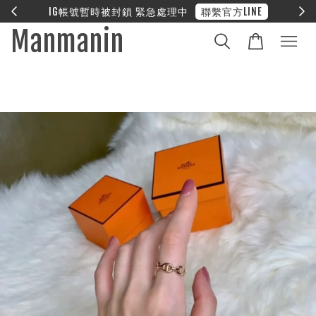
E
❤︎ 全館滿兩萬享免運
Manmanin