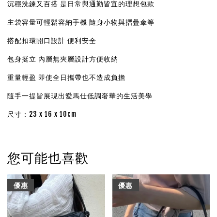
沉穩洗鍊又百搭 是日常與通勤皆宜的理想包款
主袋容量可輕鬆容納手機 隨身小物與摺疊傘等
搭配扣環開口設計 便利安全
包身挺立 內層無夾層設計方便收納
重量輕盈 即使全日攜帶也不造成負擔
隨手一提皆展現出愛馬仕低調奢華的生活美學
尺寸：23 x 16 x 10cm
您可能也喜歡
優惠
優惠