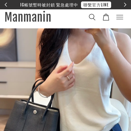
E
❤︎ 全館滿兩萬享免運
Manmanin