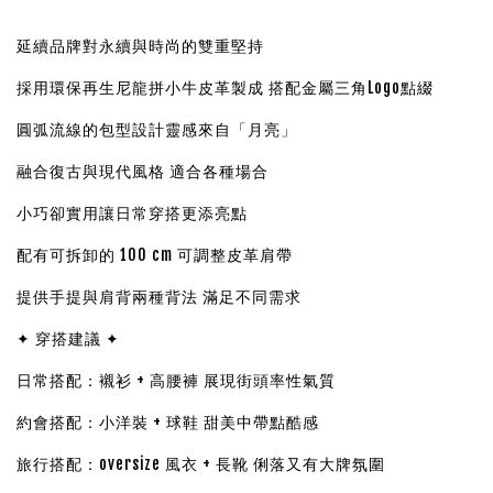
延續品牌對永續與時尚的雙重堅持
採用環保再生尼龍拼小牛皮革製成
搭配金屬三角Logo點綴
圓弧流線的包型設計靈感來自「月亮」
融合復古與現代風格 適合各種場合
小巧卻實用讓日常穿搭更添亮點
配有可拆卸的 100 cm 可調整皮革肩帶
提供手提與肩背兩種背法 滿足不同需求
✦ 穿搭建議 ✦
日常搭配：襯衫 + 高腰褲 展現街頭率性氣質
約會搭配：小洋裝 + 球鞋 甜美中帶點酷感
旅行搭配：oversize 風衣 + 長靴 俐落又有大牌氛圍