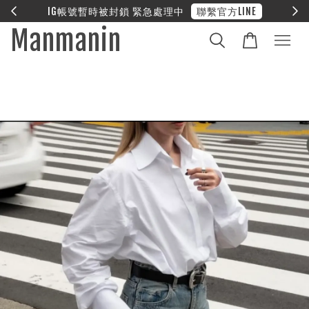
E
❤︎ 全館滿兩萬享免運
Manmanin