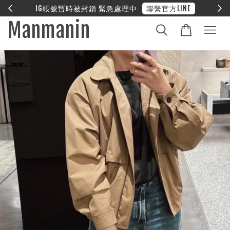
E
❤︎ 全館滿兩萬享免運
Manmanin