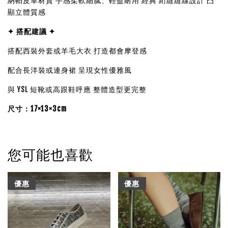
納帕皮革材質 手感柔軟細膩、輕盈耐用 經典 絎縫縫線設計 凸
顯立體質感
✦ 搭配建議 ✦
搭配西裝外套或羊毛大衣 打造都會摩登感
配合長洋裝或連身裙 呈現女性優雅風
與 YSL 短靴或高跟鞋呼應 整體造型更完整
尺寸：17×13×3cm
您可能也喜歡
優惠
優惠