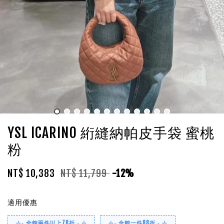
YSL ICARINO 絎縫納帕皮手袋 蜜桃
粉
NT$ 10,383
NT$ 11,799
-12%
適用優惠
⊹₊ 全館兩件以上78折 ₊ ⊹
⊹₊ 全館一件88折 ₊ ⊹