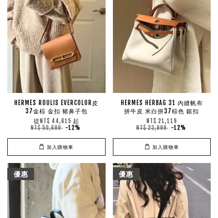
HERMES ROULIS EVERCOLOR皮
HERMES HERBAG 31 內縫帆布
37金棕 金扣 豬鼻子包
拼牛皮 米白拼37棕色 銀扣
從
起
NT$ 44,615
NT$ 21,119
NT$ 50,699
-12%
NT$ 23,999
-12%
加入購物車
加入購物車
優惠
優惠