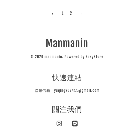
←
1
2
→
Manmanin
© 2026 manmanin. Powered by
EasyStore
快速連結
聯繫信箱：yuqing202411@gmail.com
關注我們
Instagram
Line