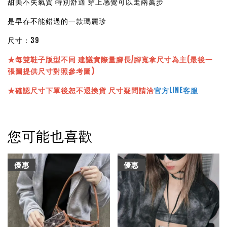
甜美不失氣質 特別舒適 穿上感覺可以走兩萬步
是早春不能錯過的一款瑪麗珍
尺寸：39
★
每雙鞋子版型不同 建議實際量腳長/腳寬拿尺寸為主(最後一
張圖提供尺寸對照參考圖)
★確認尺寸下單後恕不退換貨 尺寸疑問請洽
官方LINE客服
您可能也喜歡
優惠
優惠