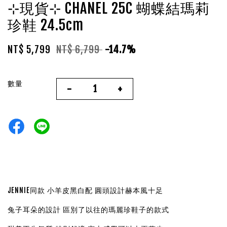
⊹現貨⊹ CHANEL 25C 蝴蝶結瑪莉
珍鞋 24.5cm
NT$ 5,799
NT$ 6,799
-14.7%
數量
-
+
JENNIE同款 小羊皮黑白配 圓頭設計赫本風十足
兔子耳朵的設計 區別了以往的瑪麗珍鞋子的款式