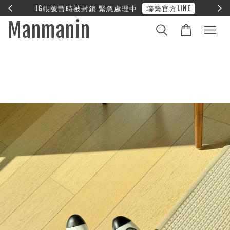
E
❤︎ 全館滿兩萬享免運
Manmanin