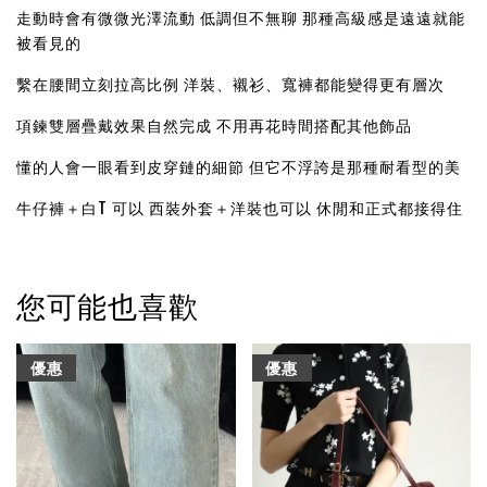
走動時會有微微光澤流動 低調但不無聊 那種高級感是遠遠就能
被看見的
繫在腰間立刻拉高比例 洋裝、襯衫、寬褲都能變得更有層次
項鍊雙層疊戴效果自然完成 不用再花時間搭配其他飾品
懂的人會一眼看到皮穿鏈的細節 但它不浮誇是那種耐看型的美
牛仔褲＋白T 可以 西裝外套＋洋裝也可以 休閒和正式都接得住
您可能也喜歡
優惠
優惠