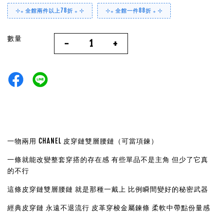
⊹₊ 全館兩件以上78折 ₊ ⊹
⊹₊ 全館一件88折 ₊ ⊹
數量
-
+
一物兩用 CHANEL 皮穿鏈雙層腰鏈（可當項鍊）
一條就能改變整套穿搭的存在感 有些單品不是主角 但少了它真
的不行
這條皮穿鏈雙層腰鏈 就是那種一戴上 比例瞬間變好的秘密武器
經典皮穿鏈 永遠不退流行 皮革穿梭金屬鍊條 柔軟中帶點份量感