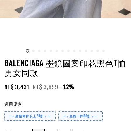
BALENCIAGA 墨鏡圖案印花黑色T恤
男女同款
NT$ 3,431
NT$ 3,899
-12%
適用優惠
⊹₊ 全館兩件以上78折 ₊ ⊹
⊹₊ 全館一件88折 ₊ ⊹