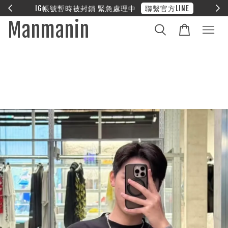
 緊急處理中
聯繫官方LINE
❤︎ 全館滿兩萬享
Manmanin