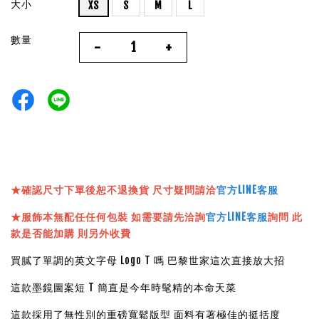
大小
XS
S
M
L
數量
-
+
★確認尺寸下單後恕不退換貨 尺寸疑問請洽
官方LINE客服
★服飾本無配任任何包裝 如需要請先洽詢
官方LINE客服
詢問 此
款是否能加購 則另外收費
買膩了單調的英文字母 Logo T 嗎 巴黎世家這次直接放大招
這款墨鏡圖案短 T 簡直是今年時髦精的本命天菜
這款採用了無性別的重磅寬鬆版型 面料有著極佳的挺括度