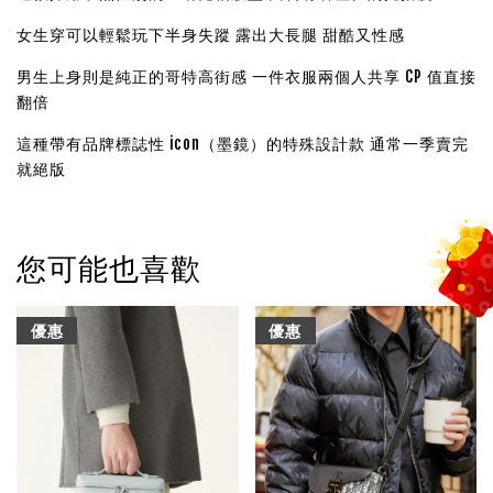
女生穿可以輕鬆玩下半身失蹤 露出大長腿 甜酷又性感
男生上身則是純正的哥特高街感 一件衣服兩個人共享 CP 值直接
翻倍
這種帶有品牌標誌性 icon（墨鏡）的特殊設計款 通常一季賣完
就絕版
您可能也喜歡
優惠
優惠