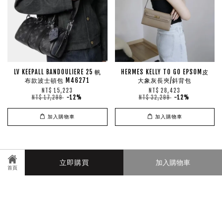
LV KEEPALL BANDOULIERE 25 帆
HERMES KELLY TO GO EPSOM皮
布款波士頓包 M46271
大象灰長夾/斜背包
NT$ 15,223
NT$ 28,423
NT$ 17,299
-12%
NT$ 32,299
-12%
加入購物車
加入購物車
Manmanin
立即購買
加入購物車
首頁
© 2026 manmanin. Powered by
EasyStore
快速連結