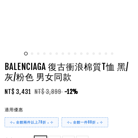
BALENCIAGA 復古衝浪棉質T恤 黑/
灰/粉色 男女同款
NT$ 3,431
NT$ 3,899
-12%
適用優惠
⊹₊ 全館兩件以上78折 ₊ ⊹
⊹₊ 全館一件88折 ₊ ⊹