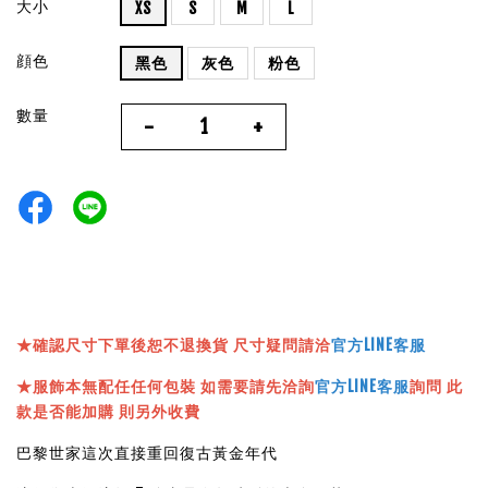
大小
XS
S
M
L
顔色
黑色
灰色
粉色
數量
-
+
★確認尺寸下單後恕不退換貨 尺寸疑問請洽
官方LINE客服
★服飾本無配任任何包裝 如需要請先洽詢
官方LINE客服
詢問 此
款是否能加購 則另外收費
巴黎世家這次直接重回復古黃金年代