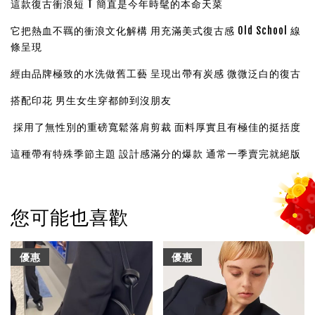
這款復古衝浪短 T 簡直是今年時髦的本命天菜
它把熱血不羈的衝浪文化解構 用充滿美式復古感 Old School 線
條呈現
經由品牌極致的水洗做舊工藝 呈現出帶有炭感 微微泛白的復古
搭配印花 男生女生穿都帥到沒朋友
採用了無性別的重磅寬鬆落肩剪裁 面料厚實且有極佳的挺括度
這種帶有特殊季節主題 設計感滿分的爆款 通常一季賣完就絕版
您可能也喜歡
優惠
優惠