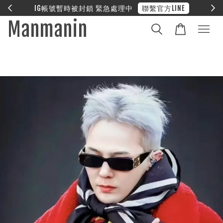
E
❤︎ 全館滿兩萬享免運
Manmanin