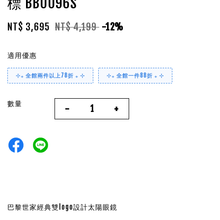
標 BB0096S
NT$ 3,695
NT$ 4,199
-12%
適用優惠
⊹₊ 全館兩件以上78折 ₊ ⊹
⊹₊ 全館一件88折 ₊ ⊹
數量
-
+
巴黎世家經典雙logo設計太陽眼鏡