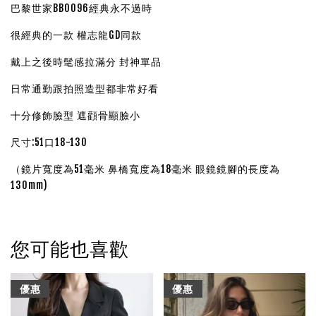
巴黎世家BB0096經典永不過時
很經典的一款 權志龍GD同款
戴上之後時髦感拉滿分 封神單品
日常通勤跟拍照造型都非常好看
十分修飾臉型 遮顴骨顯臉小
尺寸:51口18-130
（鏡片寬度為51毫米 鼻橋寬度為18毫米 眼鏡鏡腳的長度為
130mm)
您可能也喜歡
優惠
優惠