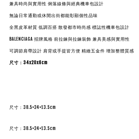
兼具時尚與實用性 俐落線條與經典機車包設計
無論日常通勤或休閒出街都能彰顯個性品味
全黑皮革材質 低調百搭 散發都市時尚感 標誌性機車包設計
BALENCIAGA 招牌風格 前拉鍊與拉鍊裝飾 兼具美感與實用性
可調節肩帶設計 肩背或手提皆方便 精緻五金件 增加整體質感
尺寸：34x20x6cm
尺寸：38.5×24×13.5cm
尺寸：38.5×24×13.5cm