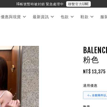
❤︎ 全館滿兩萬享免運
優惠與現貨
最新資訊
包款
鞋款
服
BALEN
粉色
NT$ 13,375
適用優惠
⊹₊ 全館兩件以上
數量