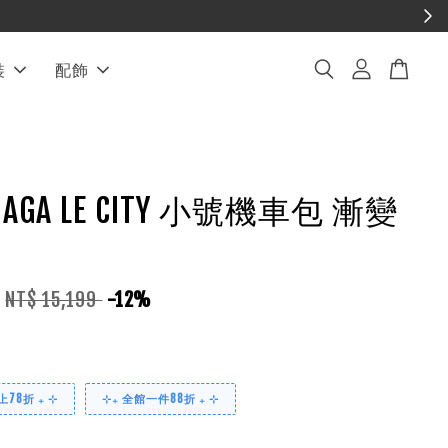
裝
配飾
CIAGA LE CITY 小號機車包 漸變
NT$ 15,199
-12%
78折 ₊ ⊹
⊹₊ 全館一件88折 ₊ ⊹