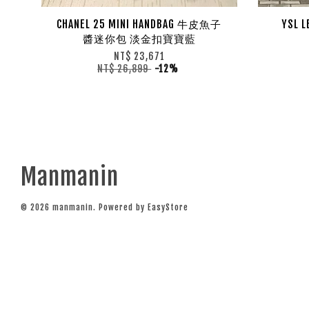
CHANEL 25 MINI HANDBAG 牛皮魚子
YSL
醬迷你包 淡金扣寶寶藍
NT$ 23,671
NT$ 26,899
-12%
Manmanin
© 2026 manmanin. Powered by
EasyStore