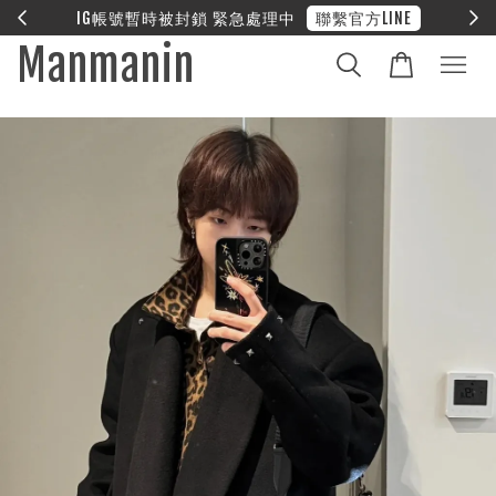
E
❤︎ 全館滿兩萬享免運
Manmanin