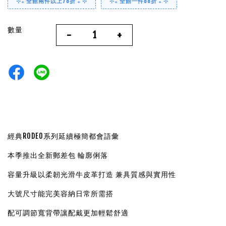
⊹₊ 全館兩件以上78折 ₊ ⊹
⊹₊ 全館一件88折 ₊ ⊹
數量
-
+
經典RODEO系列延續極簡都會語彙
本季推出全新郵差包 輪廓俐落
容量升級以柔韌光滑牛皮革打造 兼具質感與實用性
大號尺寸能完美容納日常所需搭
配可調節寬背帶讓配戴更加輕鬆舒適