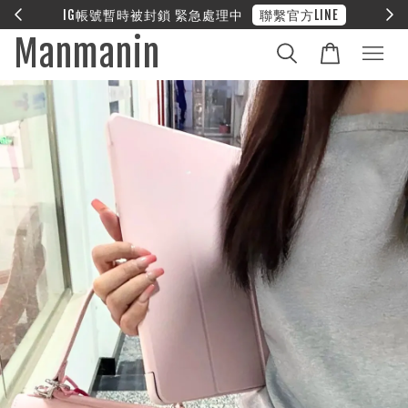
E
❤︎ 全館滿兩萬享免運
Manmanin