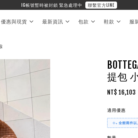
❤︎ 全館滿兩萬享免運
優惠與現貨
最新資訊
包款
鞋款
服
棕
BOTTEG
提包 
NT$ 16,103
適用優惠
⊹₊ 全館兩件以上
數量