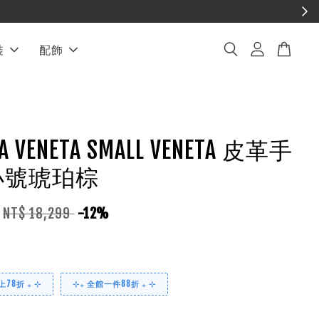
裝
配飾
A VENETA SMALL VENETA 皮革手
小號琥珀棕
NT$ 18,299
-12%
78折 ₊ ⊹
⊹₊ 全館一件88折 ₊ ⊹