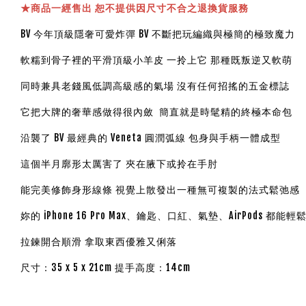
★
商品一經售出 恕不提供因尺寸不合之退換貨服務
BV 今年頂級隱奢可愛炸彈 BV 不斷把玩編織與極簡的極致魔力
軟糯到骨子裡的平滑頂級小羊皮 一拎上它 那種既叛逆又軟萌
同時兼具老錢風低調高級感的氣場 沒有任何招搖的五金標誌
它把大牌的奢華感做得很內斂 簡直就是時髦精的終極本命包
沿襲了 BV 最經典的 Veneta 圓潤弧線 包身與手柄一體成型
這個半月廓形太厲害了 夾在腋下或拎在手肘
能完美修飾身形線條 視覺上散發出一種無可複製的法式鬆弛感
妳的 iPhone 16 Pro Max、鑰匙、口紅、氣墊、AirPods 都能
拉鍊開合順滑 拿取東西優雅又俐落
尺寸：35 x 5 x 21cm 提手高度：14cm