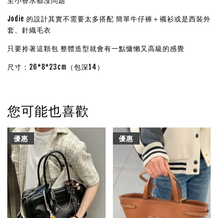
至小香水都沒問題
Jodie 的設計其實不需要太多搭配
簡單牛仔褲＋襯衫或是西裝外
套、針織毛衣
只要拎著這顆包 整體造型就會有一點慵懶又高級的感覺
尺寸：26*8*23cm（包深14）
您可能也喜歡
優惠
優惠