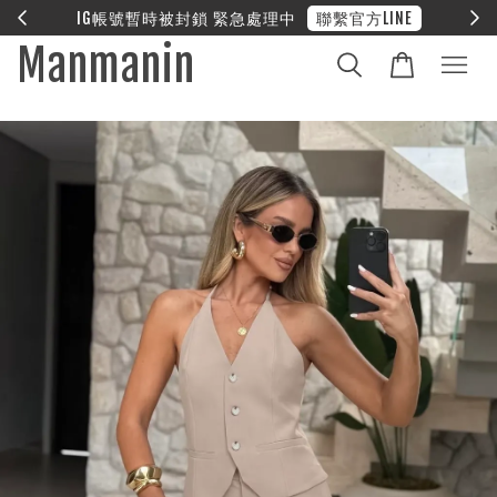
E
❤︎ 全館滿兩萬享免運
Manmanin