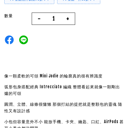
數量
-
+
像一顆柔軟的可頌 Mini Jodie 的輪廓真的很有辨識度
弧形包身搭配經典 Intrecciato 編織
整體看起來就像一顆剛出
爐的可頌
圓潤、立體、線條很慵懶
那個打結的提把就是整顆包的靈魂 隨
性又有設計感
小包但容量意外不小 能放
手機、卡夾、鑰匙、口紅、AirPods 甚