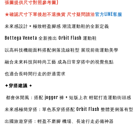
張圖提供尺寸對照參考圖)
★確認尺寸下單後恕不退換貨 尺寸疑問請洽
官方LINE客服
未來感設計 × 極致輕盈腳感 潮流運動鞋的全新定義
Bottega Veneta 全新推出 Orbit Flash 運動鞋
以高科技機能面料搭配俐落流線鞋型 展現前衛運動美學
融合未來科技與時尚工藝 成為日常穿搭中的視覺焦點
也適合長時間行走的舒適需求
✦穿搭建議
✦
都會休閒風：搭配 jogger 褲 + 短版上衣 輕鬆打造運動街頭感
未來感極簡穿搭：單色系穿搭搭配 Orbit Flash 整體更俐落有型
出國旅遊穿搭：輕盈不磨腳 機場、長途行走必備神器