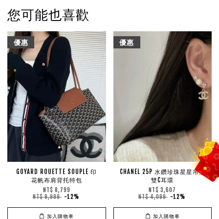
您可能也喜歡
優惠
優惠
GOYARD ROUETTE SOUPLE 印
CHANEL 25P 水鑽珍珠星星吊墜
花帆布肩背托特包
雙C耳環
NT$ 8,799
NT$ 3,607
NT$ 9,999
-12%
NT$ 4,099
-12%
加入購物車
加入購物車