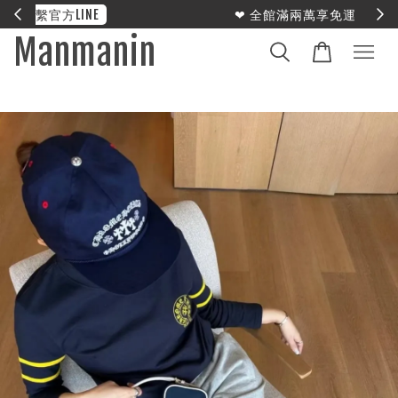
E
❤︎ 全館滿兩萬享免運
Manmanin