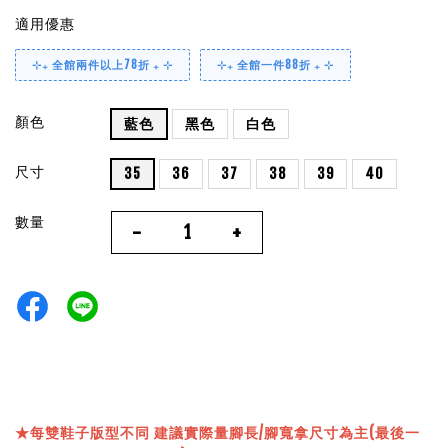
適用優惠
⊹₊ 全館兩件以上78折 ₊ ⊹
⊹₊ 全館一件88折 ₊ ⊹
顏色
藍色
黑色
白色
尺寸
35
36
37
38
39
40
數量
-
+
★
每雙鞋子版型不同 建議實際量腳長/腳寬拿尺寸為主(最後一