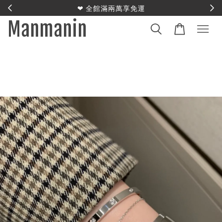
E
❤︎ 全館滿兩萬享免運
Manmanin