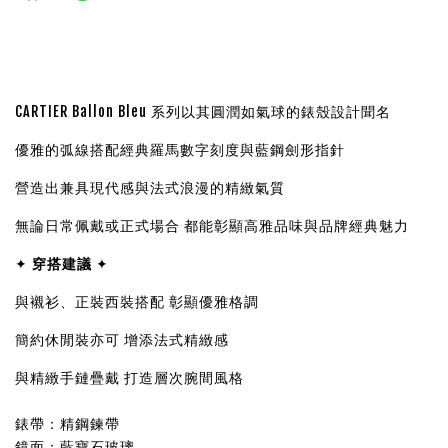
CARTIER Ballon Bleu 系列以其圓潤如氣球的錶殼設計聞名
優雅的弧線搭配經典羅馬數字刻度與藍鋼劍形指針
營造出兼具現代感與法式浪漫的精緻氣質
無論日常佩戴或正式場合 都能彰顯高雅品味與品牌經典魅力
✦
穿搭建議
✦
與襯衫、正裝西裝搭配 彰顯優雅格調
簡約休閒裝亦可 增添法式精緻感
與精緻手鏈疊戴 打造層次腕間風格
錶帶：精鋼鍊帶
鏡面：藍寶石玻璃