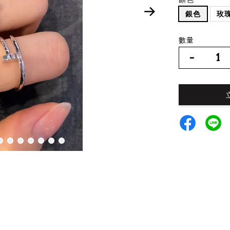
銀色
玫
數量
-