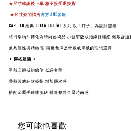
★
尺寸確認後下單 恕不接受退換貨
★
尺寸疑問請洽
官方LINE客服
CARTIER 經典 Juste un Clou 系列 以「釘子」為設計靈感
將日常物件轉化為時尚藝術品 小號窄版戒指線條纖細 佩戴舒適
兼具個性與精緻感 兩種色澤是疊戴或單戴的理想選擇
✦
穿搭建議
✦
單戴凸顯戒指線條 低調奢華
疊戴其他細款戒指 增加層次感
搭配金屬手鍊或腕錶 營造整體金屬時尚感
您可能也喜歡