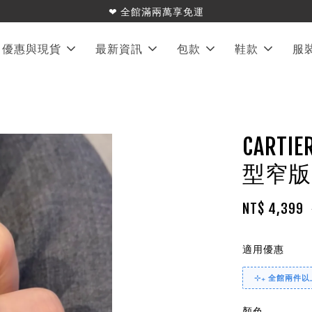
❤︎ 全館滿兩萬享免運
優惠與現貨
最新資訊
包款
鞋款
服
CARTI
型窄版
NT$ 4,399
適用優惠
⊹₊ 全館兩件以上
顏色