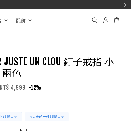
裝
配飾
ER JUSTE UN CLOU 釘子戒指 小
 兩色
NT$ 4,999
-12%
78折 ₊ ⊹
⊹₊ 全館一件88折 ₊ ⊹
尺寸