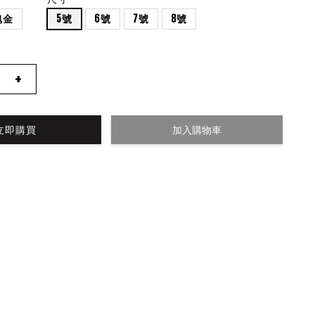
瑰金
5號
6號
7號
8號
+
立即購買
加入購物車