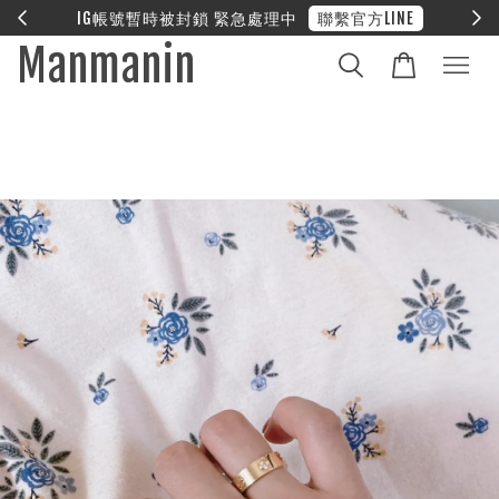
E
❤︎ 全館滿兩萬享免運
Manmanin