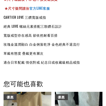
★
尺寸疑問請洽
官方LINE客服
CARTIER LOVE 三鑽寬版戒指
經典 LOVE 螺絲元素搭配三顆鑽石設計
寬版戒型存在感高 卻依然耐看百搭
玫瑰金溫潤顯白 白金俐落乾淨 金色經典不退流行
單戴有態度 疊戴更有層次
適合日常配戴 情侶對戒 紀念日或收藏級精品戒指
您可能也喜歡
優惠
優惠