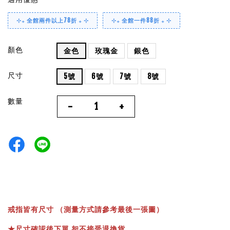
⊹₊ 全館兩件以上78折 ₊ ⊹
⊹₊ 全館一件88折 ₊ ⊹
顏色
金色
玫瑰金
銀色
尺寸
5號
6號
7號
8號
數量
-
+
戒指皆有尺寸 （測量方式請參考最後一張圖）
★
尺寸確認後下單 恕不接受退換貨