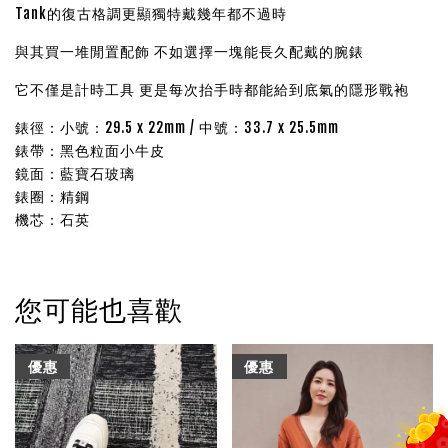
Tank的復古格調更顯獨特戴幾年都不過時
與其買一堆閒置配飾 不如選擇一塊能長久配戴的腕錶
它不僅是計時工具 更是每次抬手時都能給到底氣的隱形戰袍
錶徑：
小號：29.5 x 22mm / 中號：33.7 x 25.5mm
錶帶：黑色粒面小牛皮
鏡面：藍寶石玻璃
錶圈：精鋼
機芯：石英
您可能也喜歡
優惠
優惠