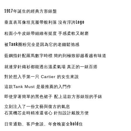
1917年誕生的經典方形錶盤
垂直表耳像坦克履帶般利落 沒有浮誇Logo
粒面小牛皮錶帶細緻有挺度 手感柔軟又耐磨
被Tank圈粉完全是因為它的老錢鬆弛感
藍鋼指針配羅馬數字時標 簡約到極致卻越看越有味道
就連穿針織衫都能透出溫柔氣場 真正的一錶百搭
對於想入手第一只 Cartier 的女生來說
這款Tank Must 是最推薦的入門作
即使穿著簡單的黑色裙子 配上這款方形錶殼的手錶
立刻注入了一份文藝與復古的氣息
石英機芯走時精准還省心 針扣設計戴脫方便
日常通勤、客戶會談、年會晚宴全hold住