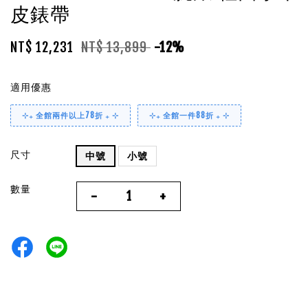
皮錶帶
NT$ 12,231
NT$ 13,899
-12%
適用優惠
⊹₊ 全館兩件以上78折 ₊ ⊹
⊹₊ 全館一件88折 ₊ ⊹
尺寸
中號
小號
數量
-
+