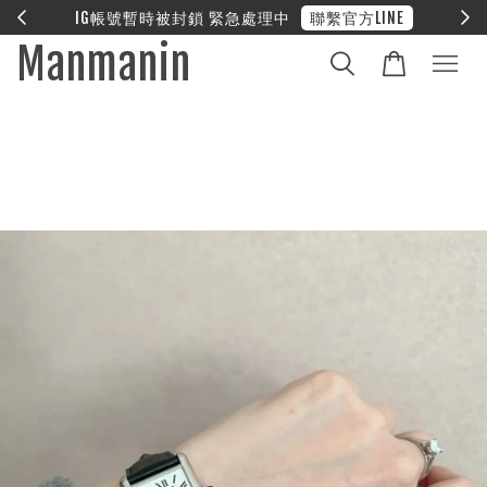
E
❤︎ 全館滿兩萬享免運
Manmanin