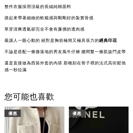
整件衣服採用頂級的長絨純棉面料
摸起來帶著細緻的軟糯感與剛剛好的紮實骨感
單穿清爽透氣卻完全不會有廉價的透肉感
最讓人一眼心動的 絕對是胸前極簡又極具張力的
經典印花
不論是搭配一條微落地的男友風牛仔褲 腰間繫一條凱旋門皮帶
還是直接做為西裝外套的內搭 那種刻在骨子裡的法式高街鬆弛
感一秒拉滿
您可能也喜歡
優惠
優惠