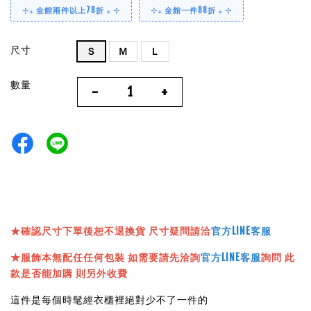
⊹₊ 全館兩件以上78折 ₊ ⊹
⊹₊ 全館一件88折 ₊ ⊹
尺寸
Ｓ
Ｍ
Ｌ
數量
-
+
★確認尺寸下單後恕不退換貨 尺寸疑問請洽
官方LINE客服
★服飾本無配任任何包裝 如需要請先洽詢
官方LINE客服
詢問 此
款是否能加購 則另外收費
這件是每個時髦經衣櫃裡絕對少不了一件的