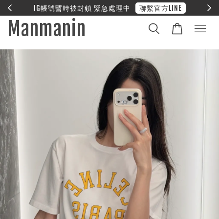
E
❤︎ 全館滿兩萬享免運
Manmanin