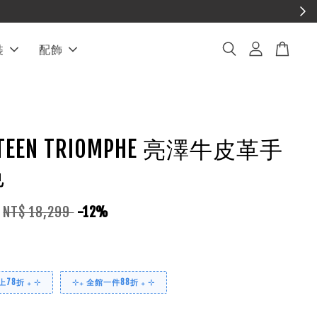
裝
配飾
E TEEN TRIOMPHE 亮澤牛皮革手
色
NT$ 18,299
-12%
78折 ₊ ⊹
⊹₊ 全館一件88折 ₊ ⊹