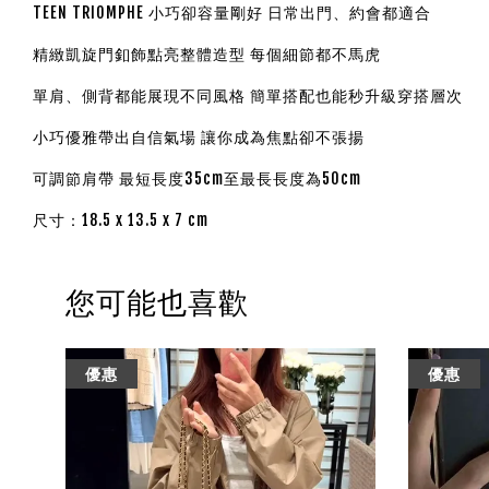
TEEN TRIOMPHE 小巧卻容量剛好 日常出門、約會都適合
精緻凱旋門釦飾點亮整體造型 每個細節都不馬虎
單肩、側背都能展現不同風格 簡單搭配也能秒升級穿搭層次
小巧優雅帶出自信氣場 讓你成為焦點卻不張揚
可調節肩帶 最短長度35cm至
最長長度為50cm
尺寸：18.5 x 13.5 x 7 cm
您可能也喜歡
優惠
優惠