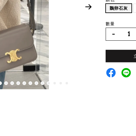
鵝卵石灰
數量
-