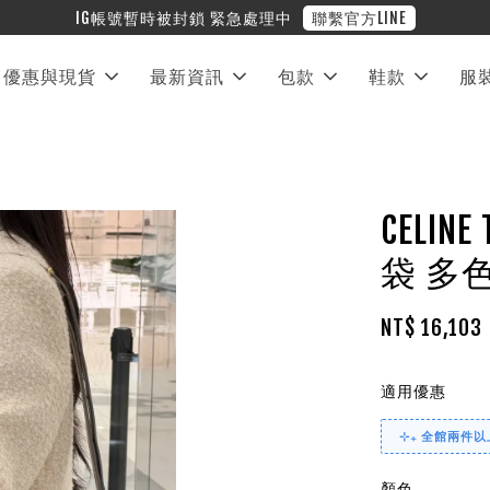
❤︎ 全館滿兩萬享免運
優惠與現貨
最新資訊
包款
鞋款
服
CELIN
袋 多
NT$ 16,103
適用優惠
⊹₊ 全館兩件以上
顏色