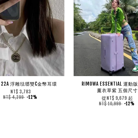
EL 22A 浮雕琺瑯雙C金幣耳環
RIMOWA ESSENTIAL 運
薰衣草紫 五個尺寸
NT$ 3,783
NT$ 4,299
-12%
從
起
NT$ 9,679
NT$ 10,999
-12%