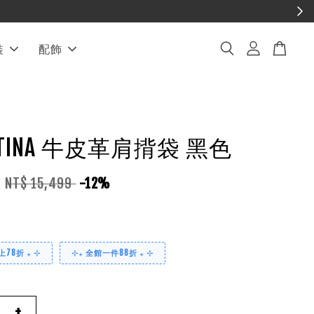
享免運
裝
配飾
NE TINA 牛皮革肩揹袋 黑色
9
NT$ 15,499
-12%
78折 ₊ ⊹
⊹₊ 全館一件88折 ₊ ⊹
+