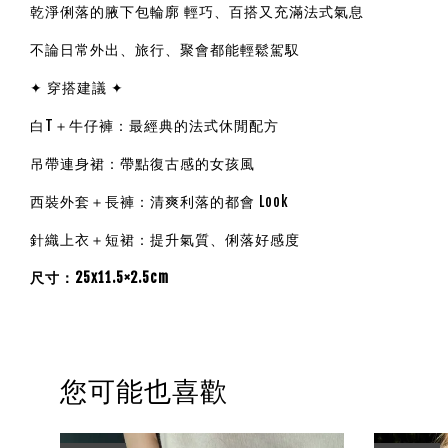
乾淨俐落的腋下包輪廓 輕巧、百搭又充滿法式氣息
不論日常外出、旅行、聚會都能輕鬆駕馭
✦ 穿搭建議 ✦
白T＋牛仔褲：最經典的法式休閒配方
吊帶連身裙：帶點復古感的女孩風
西裝外套＋長褲：清爽利落的都會 Look
針織上衣＋短裙：提升氣質、俐落好感度
尺寸：25x11.5×2.5cm
您可能也喜歡