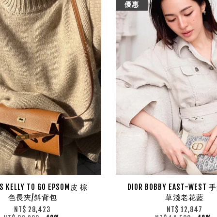
優惠
S KELLY TO GO EPSOM皮 棕
DIOR BOBBY EAST-WEST
色長夾/斜背包
草淺老花藍
NT$ 28,423
NT$ 12,847