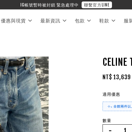
❤︎ 全館滿兩萬
優惠與現貨
最新資訊
包款
鞋款
服
CELI
NT$ 13,63
適用優惠
⊹₊ 全館兩件以上
數量
-