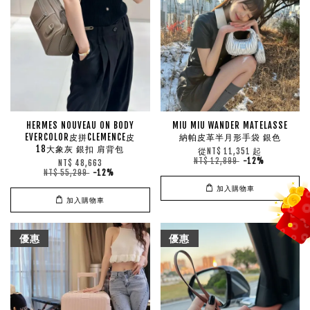
HERMES NOUVEAU ON BODY
MIU MIU WANDER MATELASSE
EVERCOLOR皮拼CLEMENCE皮
納帕皮革半月形手袋 銀色
18大象灰 銀扣 肩背包
從
起
NT$ 11,351
NT$ 12,899
-12%
NT$ 48,663
NT$ 55,299
-12%
加入購物車
加入購物車
優惠
優惠