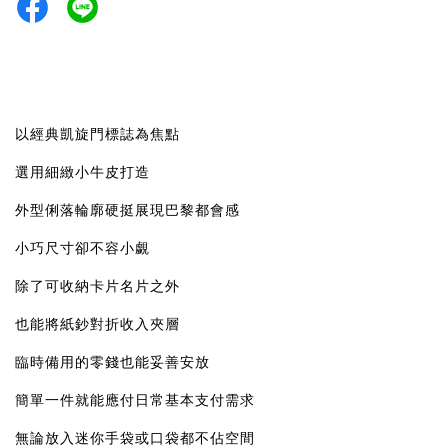
以經典凱旋門標誌為焦點
選用細緻小牛皮打造
外型俐落輪廓硬挺展現巴黎都會感
小巧尺寸卻不容小覷
除了可收納卡片名片之外
也能將紙鈔對折收入夾層
臨時備用的零錢也能妥善安放
簡單一件就能應付日常基本支付需求
無論放入迷你手袋或口袋都不佔空間