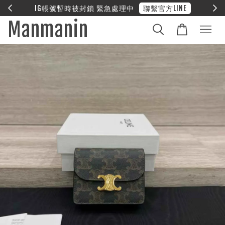
E
❤︎ 全館滿兩萬享免運
Manmanin