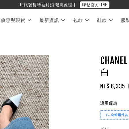
❤︎ 全館滿兩萬享免運
優惠與現貨
最新資訊
包款
鞋款
服
CHA
白
NT$ 6,335
適用優惠
⊹₊ 全館兩件以上
尺寸