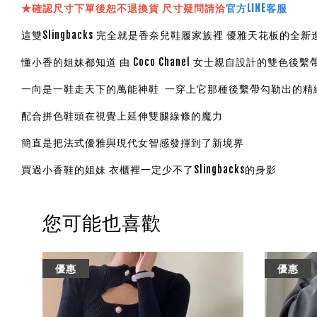
★確認尺寸下單後恕不退換貨 尺寸疑問請洽
官方LINE客服
這雙Slingbacks 完全就是香奈兒鞋履家族裡 優雅天花板的全新
懂小香的姐妹都知道 由 Coco Chanel 女士親自設計的雙色後繫
一向是一鞋走天下的萬能神鞋 一穿上它那種後繫帶勾勒出的精
配合拼色鞋頭在視覺上延伸雙腿線條的魔力
簡直是把法式優雅與現代女智感發揮到了新境界
買過小香鞋的姐妹 衣櫃裡一定少不了Slingbacks的身影
您可能也喜歡
優惠
優惠