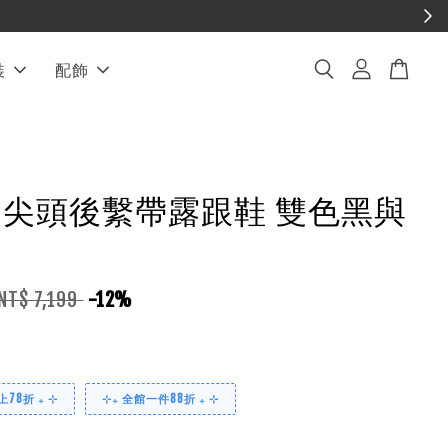
裝
配飾
NEL 尖頭後繫帶露跟鞋 雙色黑與
NT$ 7,199
-12%
78折 ₊ ⊹
⊹₊ 全館一件88折 ₊ ⊹