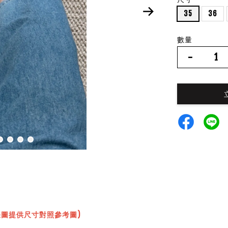
35
36
數量
-
張圖提供尺寸對照參考圖)