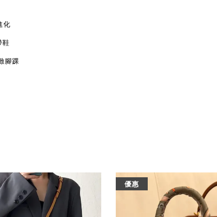
進化
帶鞋
緻腳踝
優惠