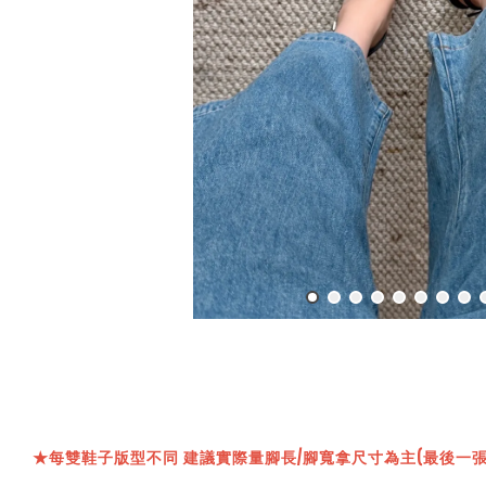
★
每雙鞋子版型不同 建議實際量腳長/腳寬拿尺寸為主(最後一