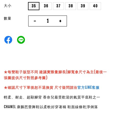
大小
35
36
37
38
39
40
數量
-
+
★
每雙鞋子版型不同 建議實際量腳長/腳寬拿尺寸為主(最後一
張圖提供尺寸對照參考圖)
★確認尺寸下單後恕不退換貨 尺寸疑問請洽
官方LINE客服
輕柔、耐走、超顯腳背 香奈兒最受歡迎的氣質平底鞋之一
CHANEL 康鵬芭蕾舞鞋以柔軟好穿著稱 鞋面線條乾淨俐落