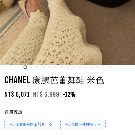
CHANEL 康鵬芭蕾舞鞋 米色
NT$ 6,071
NT$ 6,899
-12%
適用優惠
⊹₊ 全館兩件以上78折 ₊ ⊹
⊹₊ 全館一件88折 ₊ ⊹