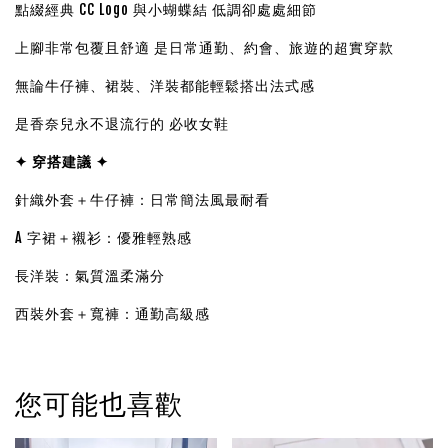
點綴經典 CC Logo 與小蝴蝶結 低調卻處處細節
上腳非常包覆且舒適 是日常通勤、約會、旅遊的超實穿款
無論牛仔褲、裙裝、洋裝都能輕鬆搭出法式感
是香奈兒永不退流行的 必收女鞋
✦ 穿搭建議 ✦
針織外套＋牛仔褲：日常簡法風最耐看
A 字裙＋襯衫：優雅輕熟感
長洋裝：氣質溫柔滿分
西裝外套＋寬褲：通勤高級感
您可能也喜歡