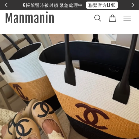
暫時被封鎖 緊急處理中
聯繫官方LINE
❤︎ 全
Manmanin