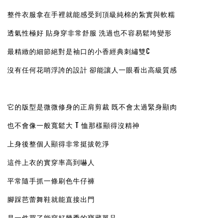
整件衣服拿在手裡就能感受到頂級純棉的紮實與軟糯
透氣性極好 貼身穿非常舒服 洗過也不容易鬆垮變形
最精緻的細節絕對是袖口的小香經典刺繡雙C
沒有任何花哨浮誇的設計 卻能讓人一眼看出高級質感
它的版型是微微修身的正肩剪裁 既不會太過緊身顯肉
也不會像一般寬鬆大 T 恤那樣顯得沒精神
上身後整個人顯得非常挺拔乾淨
這件上衣的實穿率高到嚇人
平常隨手抓一條刷色牛仔褲
腳踩芭蕾舞鞋就能直接出門
是一件買了能穿好幾季的寶藏單品