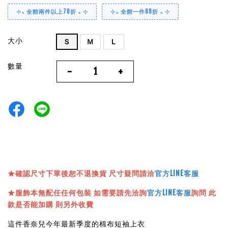
⊹₊ 全館兩件以上78折 ₊ ⊹
⊹₊ 全館一件88折 ₊ ⊹
大小
Ｓ
Ｍ
Ｌ
數量
-
+
★確認尺寸下單後恕不退換貨 尺寸疑問請洽
官方LINE客服
★服飾本無配任任何包裝 如需要請先洽詢
官方LINE客服
詢問 此
款是否能加購 則另外收費
這件香奈兒今年最新季度的棉布短袖上衣