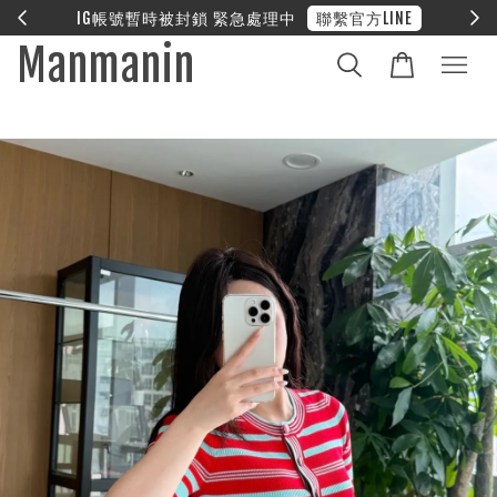
E
❤︎ 全館滿兩萬享免運
Manmanin