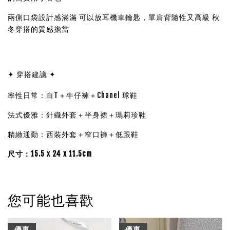
兩側口袋設計感滿滿 可以放耳機車鑰匙，單肩背隨性又高級 秋
冬穿搭的質感擔當
✦ 穿搭建議 ✦
率性日常：白T＋牛仔褲＋Chanel 球鞋
法式優雅：針織外套＋半身裙＋瑪莉珍鞋
精緻通勤：西裝外套＋窄口褲＋低跟鞋
尺寸：15.5 x 24 x 11.5cm
您可能也喜歡
優惠
優惠