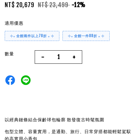
NT$ 20,679
NT$ 23,499
-12%
適用優惠
⊹₊ 全館兩件以上78折 ₊ ⊹
⊹₊ 全館一件88折 ₊ ⊹
數量
-
+
以經典鏈條結合保齡球包輪廓 散發復古時髦氛圍
包型立體、容量實用，是通勤、旅行、日常穿搭都能輕鬆駕馭
的高實用小香包