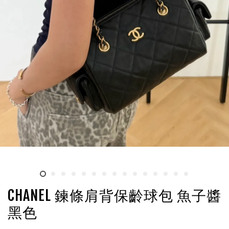
CHANEL 鍊條肩背保齡球包 魚子醬
黑色