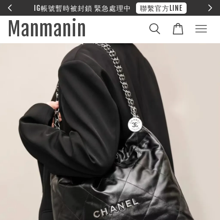
E
❤︎ 全館滿兩萬享免運
Manmanin