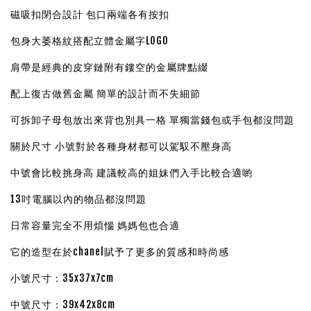
磁吸扣閉合設計 包口兩端各有按扣
包身大萎格紋搭配立體金屬字LOGO
肩帶是經典的皮穿鏈附有鏤空的金屬牌點綴
配上復古做舊金屬 簡單的設計而不失細節
可拆卸子母包放出來背也別具一格 單獨當錢包或手包都沒問題
關於尺寸 小號對於各種身材都可以駕馭不壓身高
中號會比較挑身高 建議較高的姐妹們入手比較合適喲
13吋電腦以內的物品都沒問題
日常容量完全不用煩惱 媽媽包也合適
它的造型在於chanel賦予了更多的質感和時尚感
小號尺寸：35x37x7cm
中號尺寸：39x42x8cm