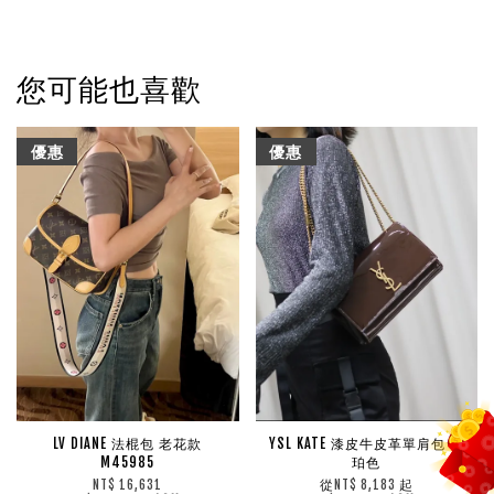
您可能也喜歡
優惠
優惠
LV DIANE 法棍包 老花款
YSL KATE 漆皮牛皮革單肩包 琥
M45985
珀色
從
起
NT$ 16,631
NT$ 8,183