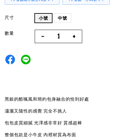
尺寸
小號
中號
數量
-
+
黑銀的酷颯風和簡約包身融合的恰到好處
瀟灑又隨性的感覺 完全不挑人
包包皮質細膩 光澤感非常好 質感超棒
整個包款是小牛皮 內裡材質為布面