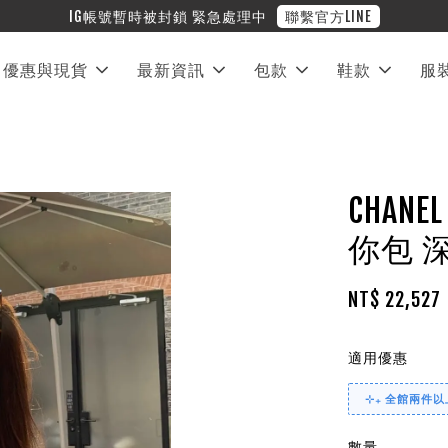
❤︎ 全館滿兩萬享免運
優惠與現貨
最新資訊
包款
鞋款
服
CHANE
你包 
NT$ 22,527
適用優惠
⊹₊ 全館兩件以上
數量