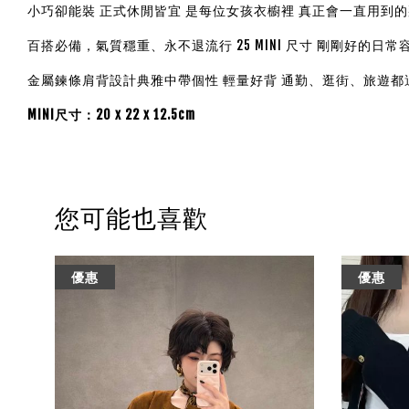
小巧卻能裝 正式休閒皆宜 是每位女孩衣櫥裡 真正會一直用到
百搭必備，氣質穩重、永不退流行 25 MINI 尺寸 剛剛好的日常
金屬鍊條肩背設計典雅中帶個性 輕量好背 通勤、逛街、旅遊都
MINI尺寸：20 x 22 x 12.5cm
您可能也喜歡
優惠
優惠