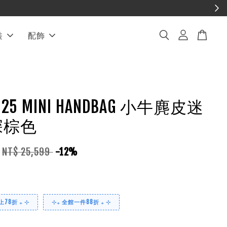
裝
配飾
L 25 MINI HANDBAG 小牛麂皮迷
深棕色
NT$ 25,599
-12%
78折 ₊ ⊹
⊹₊ 全館一件88折 ₊ ⊹