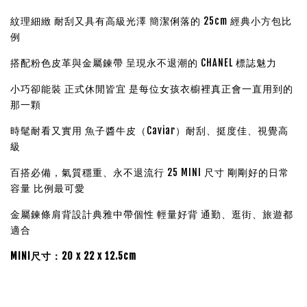
紋理細緻 耐刮又具有高級光澤 簡潔俐落的 25cm 經典小方包比
例
搭配粉色皮革與金屬鍊帶 呈現永不退潮的 CHANEL 標誌魅力
小巧卻能裝 正式休閒皆宜 是每位女孩衣櫥裡真正會一直用到的
那一顆
時髦耐看又實用 魚子醬牛皮（Caviar）耐刮、挺度佳、視覺高
級
百搭必備，氣質穩重、永不退流行
25 MINI 尺寸 剛剛好的日常
容量 比例最可愛
金屬鍊條肩背設計典雅中帶個性 輕量好背 通勤、逛街、旅遊都
適合
MINI尺寸：20 x 22 x 12.5cm