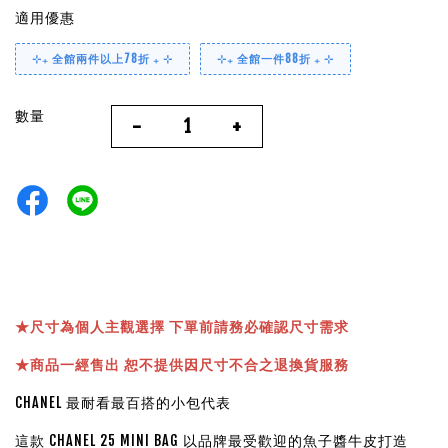
適用優惠
⊹₊ 全館兩件以上78折 ₊ ⊹
⊹₊ 全館一件88折 ₊ ⊹
數量
-
+
★
尺寸為個人主觀選擇 下單前請務必確認尺寸需求
★
商品一經售出 恕不提供因尺寸不合之退換貨服務
CHANEL 最耐看最百搭的小包代表
這款 CHANEL 25 MINI BAG 以品牌最受歡迎的魚子醬牛皮打造