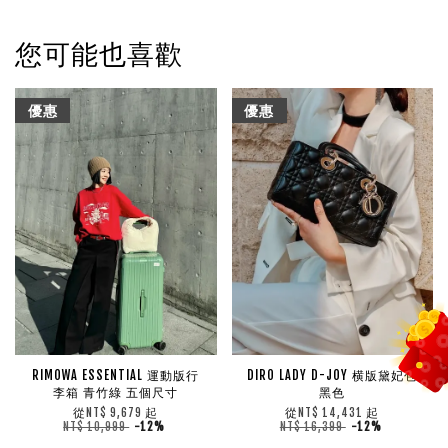
您可能也喜歡
優惠
優惠
RIMOWA ESSENTIAL 運動版行
DIRO LADY D-JOY 横版黛妃包
李箱 青竹綠 五個尺寸
黑色
從
起
從
起
NT$ 9,679
NT$ 14,431
NT$ 10,999
-12%
NT$ 16,399
-12%