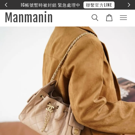
E
❤︎ 全館滿兩萬享免運
Manmanin