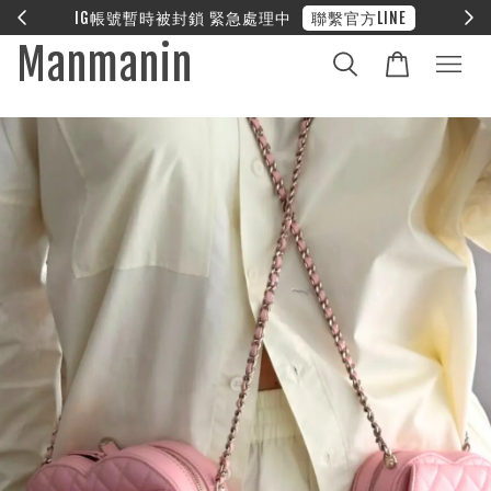
E
❤︎ 全館滿兩萬享免運
Manmanin