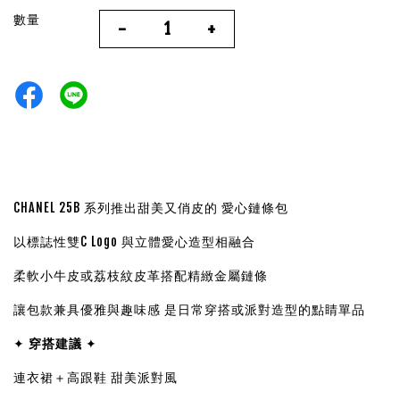
數量
-
+
CHANEL 25B 系列推出甜美又俏皮的 愛心鏈條包
以標誌性雙C Logo 與立體愛心造型相融合
柔軟小牛皮或荔枝紋皮革搭配精緻金屬鏈條
讓包款兼具優雅與趣味感 是日常穿搭或派對造型的點睛單品
✦
穿搭建議
✦
連衣裙＋高跟鞋 甜美派對風