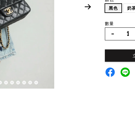
黑色
奶
數量
-