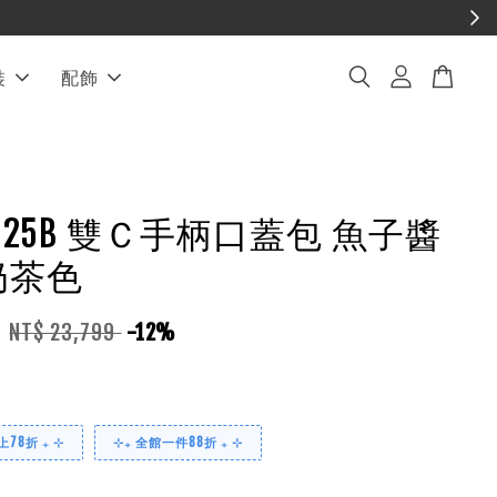
裝
配飾
EL 25B 雙Ｃ手柄口蓋包 魚子醬
奶茶色
3
NT$ 23,799
-12%
78折 ₊ ⊹
⊹₊ 全館一件88折 ₊ ⊹