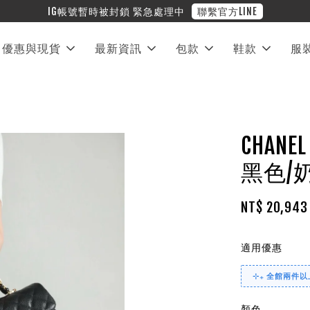
❤︎ 全館滿兩萬享免運
優惠與現貨
最新資訊
包款
鞋款
服
CHAN
黑色/
NT$ 20,94
適用優惠
⊹₊ 全館兩件以上
顏色