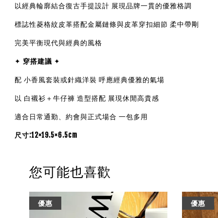
以經典輪廓結合復古手提設計 展現品牌一貫的優雅格調
標誌性菱格紋皮革搭配金屬鏈條與皮革穿扣細節 柔中帶剛
完美平衡現代與經典的風格
✦
穿搭建議
✦
配 小香風套裝或針織洋裝 呼應經典優雅的氣場
以 白襯衫＋牛仔褲 造型搭配 展現休閒高貴感
適合日常通勤、約會與正式場合 一包多用
尺寸:12×19.5×6.5cm
您可能也喜歡
優惠
優惠